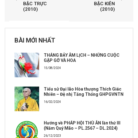
BẬC TRỰC
BẬC KIÊN
(2010)
(2010)
BÀI MỚI NHẤT
THÁNG BẢY ÂM LỊCH – NHỮNG CUỘC
GẶP GỠ VÀ HOA
15/08/2024
Tiểu sử Đại lão Hòa thượng Thích Giác
Nhiên – Đệ nhị Tăng Thống GHPGVNTN
16/02/2024
Hướng về PHÁP HỘI THÙ ÂN lần thứ III
(Năm Quý Mão – PL.2567 – DL.2024)
26/12/2023