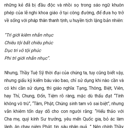
những kẻ đã bị đầu độc và nhồi sọ trong sáo ngữ khuôn
phép của lễ nghi khoa giáo ở tại công đường, để đưa họ trở
về sống với pháp thân thanh tịnh, u huyền tịch lặng bản nhiên:
“Trì giới kiêm nhẫn nhục
Chiêu tội bất chiêu phúc
Dục tri vô tội phúc
Phi trì giới nhẫn nhục”.
Nhưng, Thầy Tuệ Sỹ thời đại của chúng ta, tuy cũng biết vậy,
nhưng giấu kỹ kiếm báu vào bao, chỉ sử dụng khi nào cần và
có khi cần sử dụng, thì giáo nghĩa: Tạng, Thông, Biệt, Viên,
hay Thỉ, Chung, Đốn, Tiệm rõ ràng, mặc dù thấu đạt “Tính
không vô trú”, “Tâm, Phật, Chúng sinh tam vô sai biệt”, nhưng
vẫn khiêm tốn dạy dỗ cho con người rằng: “Hiếu thảo với
Cha mẹ, quý kính Sư trưởng, yêu mến Quốc gia, bỏ ác làm
lành, ăn chay niệm Phật, tin sâu nhân quả…” Nên chính Thầy