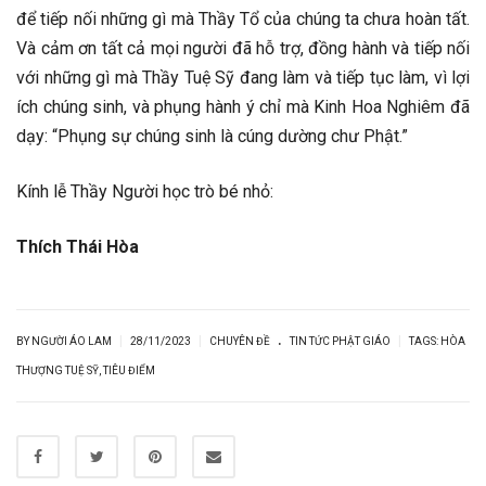
để tiếp nối những gì mà Thầy Tổ của chúng ta chưa hoàn tất.
Và cảm ơn tất cả mọi người đã hỗ trợ, đồng hành và tiếp nối
với những gì mà Thầy Tuệ Sỹ đang làm và tiếp tục làm, vì lợi
ích chúng sinh, và phụng hành ý chỉ mà Kinh Hoa Nghiêm đã
dạy: “Phụng sự chúng sinh là cúng dường chư Phật.”
Kính lễ Thầy Người học trò bé nhỏ:
Thích Thái Hòa
.
|
|
|
BY NGƯỜI ÁO LAM
28/11/2023
CHUYÊN ĐỀ
TIN TỨC PHẬT GIÁO
TAGS:
HÒA
THƯỢNG TUỆ SỸ
,
TIÊU ĐIỂM