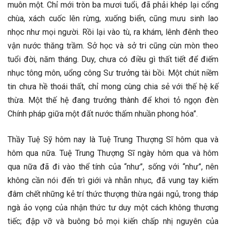
muôn một. Chỉ mới tròn ba mươi tuổi, đã phải khép lại cổng
chùa, xách cuốc lên rừng, xuống biển, cũng mưu sinh lao
nhọc như mọi người. Rồi lại vào tù, ra khám, lênh đênh theo
vận nước thăng trầm. Sở học và sở tri cũng cùn mòn theo
tuổi đời, năm tháng. Duy, chưa có điều gì thất tiết để điếm
nhục tông môn, uổng công Sư trưởng tài bồi. Một chút niềm
tin chưa hề thoái thất, chỉ mong cùng chia sẻ với thế hệ kế
thừa. Một thế hệ đang trưởng thành để khơi tỏ ngọn đèn
Chính pháp giữa một đất nước thấm nhuần phong hóa”.
Thầy Tuệ Sỹ hôm nay là Tuệ Trung Thượng Sĩ hôm qua và
hôm qua nữa. Tuệ Trung Thượng Sĩ ngày hôm qua và hôm
qua nữa đã đi vào thể tính của “như”, sống với “như”, nên
không cần nói đến trì giới và nhẫn nhục, đã vung tay kiếm
đâm chết những kẻ trí thức thượng thừa ngái ngủ, trong tháp
ngà ảo vọng của nhận thức tư duy một cách không thương
tiếc; đập vỡ và buông bỏ mọi kiến chấp nhị nguyên của