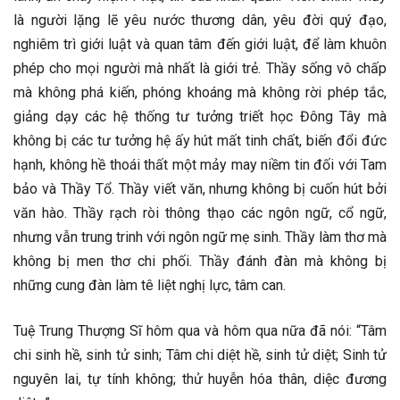
là người lặng lẽ yêu nước thương dân, yêu đời quý đạo,
nghiêm trì giới luật và quan tâm đến giới luật, để làm khuôn
phép cho mọi người mà nhất là giới trẻ. Thầy sống vô chấp
mà không phá kiến, phóng khoáng mà không rời phép tắc,
giảng dạy các hệ thống tư tưởng triết học Đông Tây mà
không bị các tư tưởng hệ ấy hút mất tinh chất, biến đổi đức
hạnh, không hề thoái thất một mảy may niềm tin đối với Tam
bảo và Thầy Tổ. Thầy viết văn, nhưng không bị cuốn hút bởi
văn hào. Thầy rạch ròi thông thạo các ngôn ngữ, cổ ngữ,
nhưng vẫn trung trinh với ngôn ngữ mẹ sinh. Thầy làm thơ mà
không bị men thơ chi phối. Thầy đánh đàn mà không bị
những cung đàn làm tê liệt nghị lực, tâm can.
Tuệ Trung Thượng Sĩ hôm qua và hôm qua nữa đã nói: “Tâm
chi sinh hề, sinh tử sinh; Tâm chi diệt hề, sinh tử diệt; Sinh tử
nguyên lai, tự tính không; thử huyễn hóa thân, diệc đương