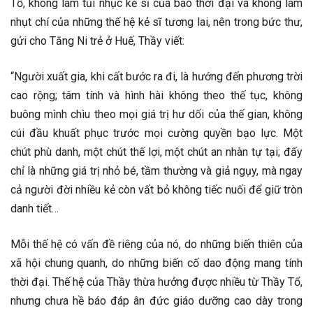
Tổ, không làm tủi nhục kẻ sĩ của bao thời đại và không làm
nhụt chí của những thế hệ kẻ sĩ tương lai, nên trong bức thư,
gửi cho Tăng Ni trẻ ở Huế, Thầy viết:
“Người xuất gia, khi cất bước ra đi, là hướng đến phương trời
cao rộng; tâm tính và hình hài không theo thế tục, không
buông mình chìu theo mọi giá trị hư dối của thế gian, không
cúi đầu khuất phục trước mọi cường quyền bạo lực. Một
chút phù danh, một chút thế lợi, một chút an nhàn tự tại; đấy
chỉ là những giá trị nhỏ bé, tầm thường và giả ngụy, mà ngay
cả người đời nhiều kẻ còn vất bỏ không tiếc nuối để giữ tròn
danh tiết…
Mỗi thế hệ có vấn đề riêng của nó, do những biến thiên của
xã hội chung quanh, do những biến cố dao động mang tính
thời đại. Thế hệ của Thầy thừa hưởng được nhiều từ Thầy Tổ,
nhưng chưa hề báo đáp ân đức giáo dưỡng cao dày trong