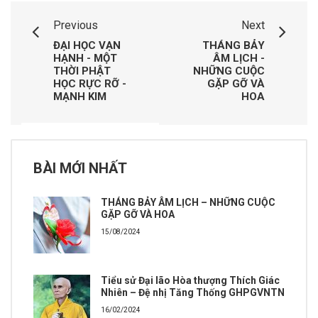
Previous
Next
ĐẠI HỌC VẠN
THÁNG BẢY
HẠNH - MỘT
ÂM LỊCH -
THỜI PHẬT
NHỮNG CUỘC
HỌC RỰC RỠ -
GẶP GỠ VÀ
MẠNH KIM
HOA
BÀI MỚI NHẤT
THÁNG BẢY ÂM LỊCH – NHỮNG CUỘC
GẶP GỠ VÀ HOA
15/08/2024
Tiểu sử Đại lão Hòa thượng Thích Giác
Nhiên – Đệ nhị Tăng Thống GHPGVNTN
16/02/2024