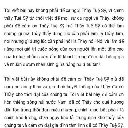
Tôi viết bài này không phải để ca ngợi Thầy Tuệ Sỹ, vì chính
thầy Tuệ Sỹ từ chối triệt để mọi sự ca ngợi về Thầy; không
phải để cảm ơn Thầy Tuệ Sỹ mà Thầy Tuệ Sỹ có thể làm
những gì mà Thầy thấy đúng lúc cần phải làm là Thầy làm,
nói những gì đúng lúc cần phải nói là Thầy nói. Nói và làm để
nâng mọi giá trị cuộc sống của con người lên một tầm cao
của trí tuệ, nhằm sưởi ấm lữ khách trong đêm dài băng giá
và nhuần đượm nhân sinh giữa nắng hạ điêu tàn!
Tôi viết bài này không phải để cảm ơn Thầy Tuệ Sỹ mà để
cảm ơn song thân và gia đình huyết thống của Thầy đã có
Thầy cho thời đại của chúng ta. Tôi viết bài này để cảm ơn
hồn thiêng sông núi nước Nam, đã có Thầy cho quê hương
dân tộc trong thời đại nhiễu nhương, chính giáo bất phân, tà
chính khó lường, chân ngụy khó tả, trung nịnh khó thấy của
chúng ta và cảm ơn đại gia đình tâm linh đã có Thầy Tuệ Sỹ,