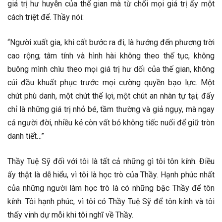
giá trị hư huyễn của thế gian mà từ chối mọi giá trị ấy một
cách triệt để. Thầy nói:
“Người xuất gia, khi cất bước ra đi, là hướng đến phương trời
cao rộng; tâm tính và hình hài không theo thế tục, không
buông mình chìu theo mọi giá trị hư dối của thế gian, không
cúi đầu khuất phục trước mọi cường quyền bạo lực. Một
chút phù danh, một chút thế lợi, một chút an nhàn tự tại; đấy
chỉ là những giá trị nhỏ bé, tầm thường và giả ngụy, mà ngay
cả người đời, nhiều kẻ còn vất bỏ không tiếc nuối để giữ tròn
danh tiết…”
Thầy Tuệ Sỹ đối với tôi là tất cả những gì tôi tôn kính. Điều
ấy thật là dễ hiểu, vì tôi là học trò của Thầy. Hạnh phúc nhất
của những người làm học trò là có những bậc Thầy để tôn
kính. Tôi hạnh phúc, vì tôi có Thầy Tuệ Sỹ để tôn kính và tôi
thấy vinh dự mỗi khi tôi nghĩ về Thầy.