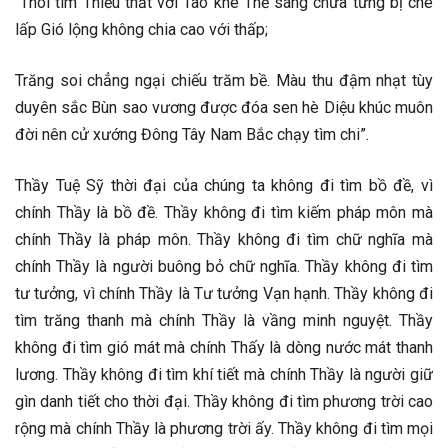
“Thôi tìm Thiếu thất với Tào khê Thể sáng chưa từng bị che
lấp Gió lộng không chia cao với thấp;
Trăng soi chẳng ngại chiếu trăm bề. Màu thu đậm nhạt tùy
duyên sắc Bùn sao vương được đóa sen hè Diệu khúc muôn
đời nên cử xướng Đông Tây Nam Bắc chạy tìm chi”.
Thầy Tuệ Sỹ thời đại của chúng ta không đi tìm bồ đề, vì
chính Thầy là bồ đề. Thầy không đi tìm kiếm pháp môn mà
chính Thầy là pháp môn. Thầy không đi tìm chữ nghĩa mà
chính Thầy là người buông bỏ chữ nghĩa. Thầy không đi tìm
tư tưởng, vì chính Thầy là Tư tưởng Vạn hạnh. Thầy không đi
tìm trăng thanh mà chính Thầy là vầng minh nguyệt. Thầy
không đi tìm gió mát mà chính Thấy là dòng nước mát thanh
lương. Thầy không đi tìm khí tiết mà chính Thầy là người giữ
gìn danh tiết cho thời đại. Thầy không đi tìm phương trời cao
rộng mà chính Thầy là phương trời ấy. Thầy không đi tìm mọi