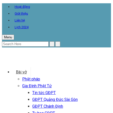
Hoạt động
Giới thiệu
Liên hệ
Lịch 2024
Menu
Bài vở
Phật pháp
Gia Đình Phật Tử
Tin tức GĐPT
GĐPT Quảng Đức Sài Gòn
GĐPT Chánh Định