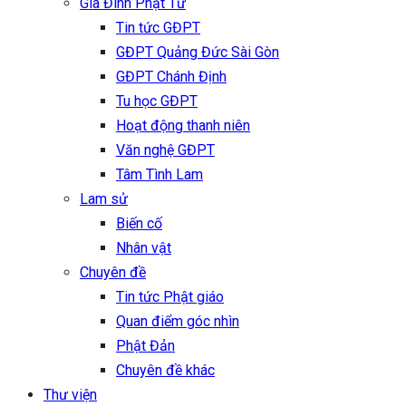
Gia Đình Phật Tử
Tin tức GĐPT
GĐPT Quảng Đức Sài Gòn
GĐPT Chánh Định
Tu học GĐPT
Hoạt động thanh niên
Văn nghệ GĐPT
Tâm Tình Lam
Lam sử
Biến cố
Nhân vật
Chuyên đề
Tin tức Phật giáo
Quan điểm góc nhìn
Phật Đản
Chuyên đề khác
Thư viện