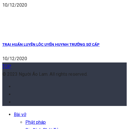
10/12/2020
TRẠI HUẤN LUYỆN LỘC UYỂN HUYNH TRƯỞNG SƠ CẤP
10/12/2020
TOP
© 2023 Người Áo Lam. All rights reserved.
Bài vở
Phật pháp