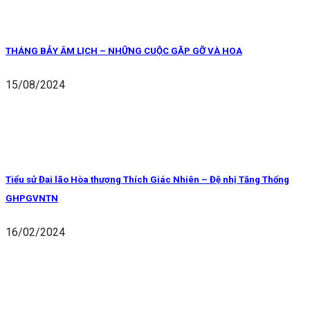
THÁNG BẢY ÂM LỊCH – NHỮNG CUỘC GẶP GỠ VÀ HOA
15/08/2024
Tiểu sử Đại lão Hòa thượng Thích Giác Nhiên – Đệ nhị Tăng Thống
GHPGVNTN
16/02/2024