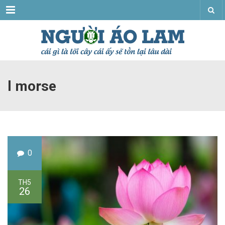
Menu
l morse
0
TH5
26