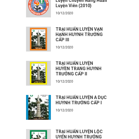
Luyện Chuyên Năng Huấn
Luyện Viên (2010)
10/12/2020
TRẠI HUẤN LUYỆN VẠN
HẠNH HUYNH TRƯỞNG
CẤP III
10/12/2020
TRẠI HUẤN LUYỆN
HUYỀN TRANG HUYNH
TRƯỞNG CẤP II
10/12/2020
TRẠI HUẤN LUYỆN A DỤC
HUYNH TRƯỞNG CẤP I
10/12/2020
TRẠI HUẤN LUYỆN LỘC
UYỂN HUYNH TRƯỞNG