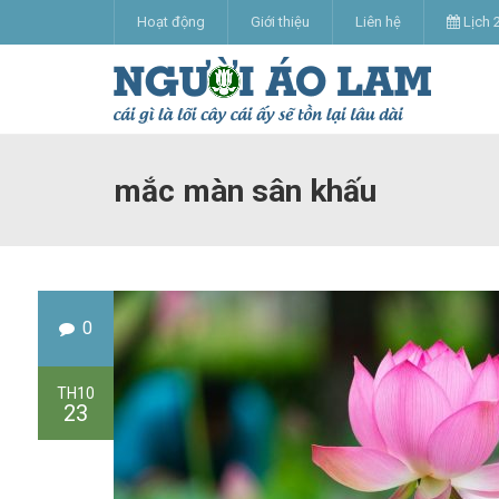
Hoạt động
Giới thiệu
Liên hệ
Lịch 
mắc màn sân khấu
0
TH10
23