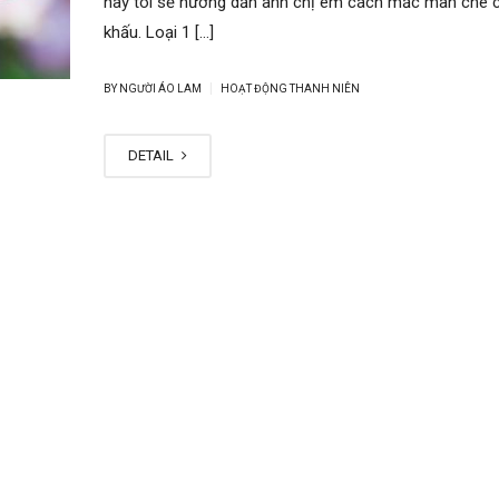
này tôi sẽ hướng dẫn anh chị em cách mắc màn che 
khấu. Loại 1 […]
|
BY NGƯỜI ÁO LAM
HOẠT ĐỘNG THANH NIÊN
DETAIL