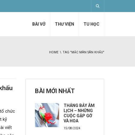
BÀI VỞ
THƯ VIỆN
TU HỌC
HOME
TAG "MẮC MÀN SÂN KHẤU"
khấu
BÀI MỚI NHẤT
THÁNG BẢY ÂM
LỊCH – NHỮNG
 tổ chức
CUỘC GẶP GỠ
t kỹ
VÀ HOA
i viết
15/08/2024