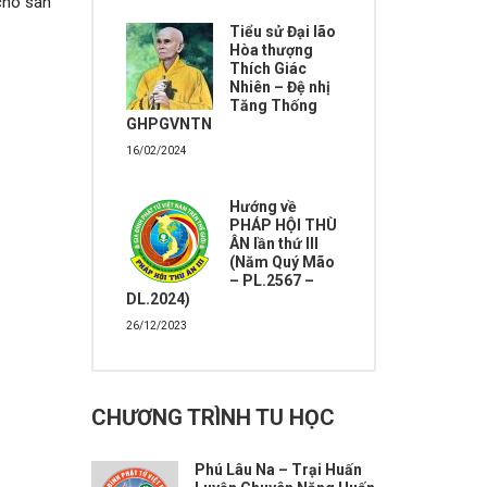
cho sân
Tiểu sử Đại lão
Hòa thượng
Thích Giác
Nhiên – Đệ nhị
Tăng Thống
GHPGVNTN
16/02/2024
Hướng về
PHÁP HỘI THÙ
ÂN lần thứ III
(Năm Quý Mão
– PL.2567 –
DL.2024)
26/12/2023
CHƯƠNG TRÌNH TU HỌC
Phú Lâu Na – Trại Huấn