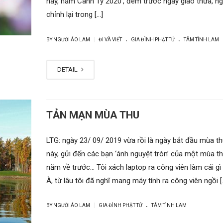
nay, năm Canh Tý 2020’, đêm trước ngày giao thừa, ng
chỉnh lại trong […]
.
.
|
BY NGƯỜI ÁO LAM
ĐI VÀ VIẾT
GIA ĐÌNH PHẬT TỬ
TÂM TÌNH LAM
DETAIL
TẢN MẠN MÙA THU
LTG: ngày 23/ 09/ 2019 vừa rồi là ngày bắt đầu mùa t
này, gửi đến các bạn ‘ánh nguyệt tròn’ của một mùa th
năm về trước… Tôi xách laptop ra công viên làm cái gì
À, từ lâu tôi đã nghĩ mang máy tính ra công viên ngồi [
.
|
BY NGƯỜI ÁO LAM
GIA ĐÌNH PHẬT TỬ
TÂM TÌNH LAM