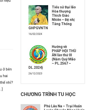
ồi hiệu
Tiểu sử Đại lão
Hòa thượng
Thích Giác
Nhiên – Đệ nhị
Tăng Thống
GHPGVNTN
16/02/2024
Hướng về
PHÁP HỘI THÙ
ÂN lần thứ III
(Năm Quý Mão
– PL.2567 –
DL.2024)
hu ở bên
26/12/2023
u hai
 thế nhỉ?
…]
CHƯƠNG TRÌNH TU HỌC
Phú Lâu Na – Trại Huấn