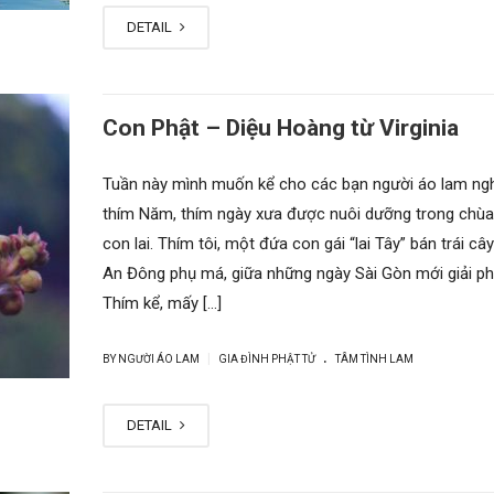
DETAIL
Con Phật – Diệu Hoàng từ Virginia
Tuần này mình muốn kể cho các bạn người áo lam ng
thím Năm, thím ngày xưa được nuôi dưỡng trong chùa,
con lai. Thím tôi, một đứa con gái “lai Tây” bán trái câ
An Đông phụ má, giữa những ngày Sài Gòn mới giải ph
Thím kể, mấy […]
.
|
BY NGƯỜI ÁO LAM
GIA ĐÌNH PHẬT TỬ
TÂM TÌNH LAM
DETAIL