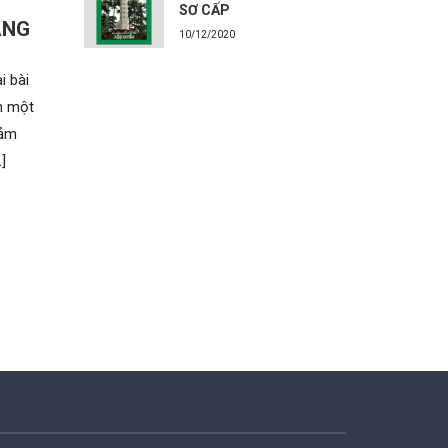
SƠ CẤP
ÀNG
10/12/2020
i bài
ên một
cảm
]