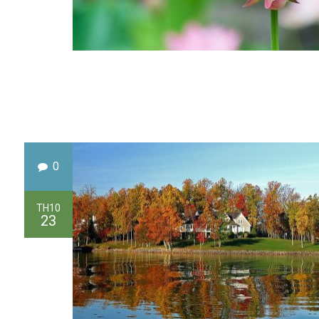
0
TH10
23