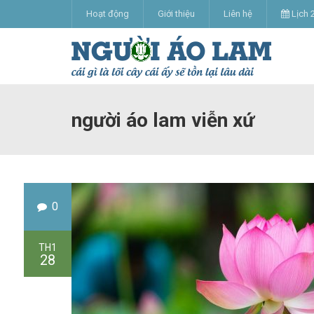
Hoạt động
Giới thiệu
Liên hệ
Lịch 
người áo lam viễn xứ
0
TH1
28