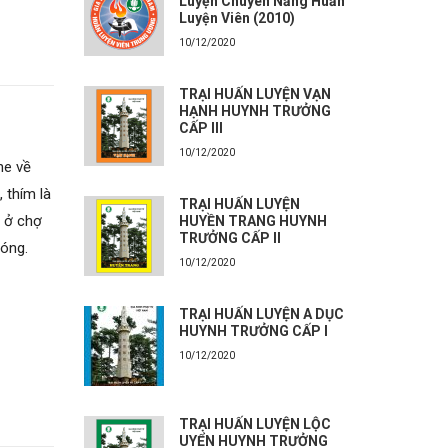
Luyện Chuyên Năng Huấn
Luyện Viên (2010)
10/12/2020
TRẠI HUẤN LUYỆN VẠN
HẠNH HUYNH TRƯỞNG
CẤP III
10/12/2020
he về
 thím là
TRẠI HUẤN LUYỆN
y ở chợ
HUYỀN TRANG HUYNH
TRƯỞNG CẤP II
óng.
10/12/2020
TRẠI HUẤN LUYỆN A DỤC
HUYNH TRƯỞNG CẤP I
10/12/2020
TRẠI HUẤN LUYỆN LỘC
UYỂN HUYNH TRƯỞNG