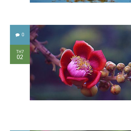
0
TH7
02