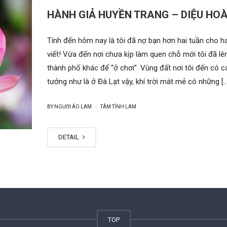
HÀNH GIẢ HUYỀN TRANG – DIỆU HO
Tính đến hôm nay là tôi đã nợ bạn hơn hai tuần cho ha
viết! Vừa đến nơi chưa kịp làm quen chỗ mới tôi đã l
thành phố khác để “ở chơi”. Vùng đất nơi tôi đến có 
tưởng như là ở Đà Lạt vậy, khí trời mát mẻ có những […
|
BY NGƯỜI ÁO LAM
TÂM TÌNH LAM
DETAIL
TOP