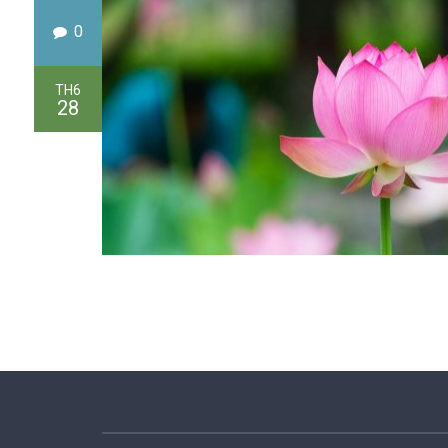
0
TH6
28