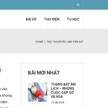
BÀI VỞ
THƯ VIỆN
TU HỌC
HOME
TAG "NGƯỜI ÁO LAM VIỄN XỨ"
R
BÀI MỚI NHẤT
THÁNG BẢY ÂM
LỊCH – NHỮNG
u vào
CUỘC GẶP GỠ
ữa không
VÀ HOA
n năm
15/08/2024