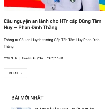
Cầu nguyện an lành cho HTr cấp Dũng Tâm
Huy – Phan Đình Thăng
Thông tư Cầu an Huynh trưởng Cấp Tấn Tâm Huy Phan Đình
Thăng
.
|
BY
TRIET LM
GIA ĐÌNH PHẬT TỬ
TIN TỨC GĐPT
DETAIL
BÀI MỚI NHẤT