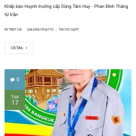
Khấp báo Huynh trưởng cấp Dũng Tâm Huy - Phan Đình Thăng
từ trần
.
|
BY
TRIET LM
GIA ĐÌNH PHẬT TỬ
TIN TỨC GĐPT
DETAIL
0
TH4
17