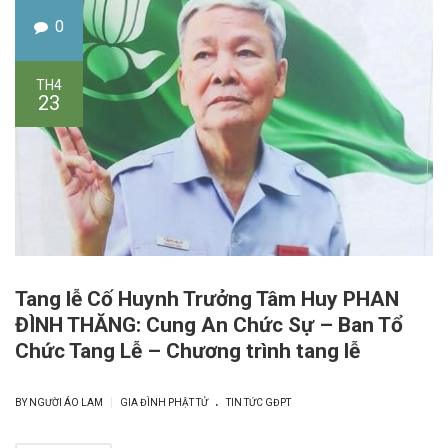
0
TH4
23
Tang lễ Cố Huynh Trưởng Tâm Huy PHAN
ĐÌNH THĂNG: Cung An Chức Sự – Ban Tổ
Chức Tang Lễ – Chương trình tang lễ
.
|
BY NGƯỜI ÁO LAM
GIA ĐÌNH PHẬT TỬ
TIN TỨC GĐPT