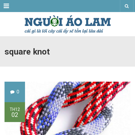
Menu
square knot
0
TH12
02