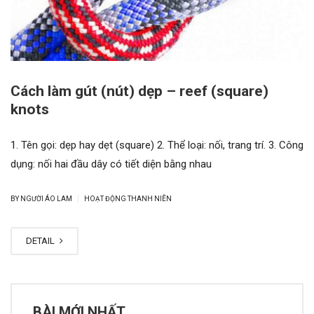
Cách làm gút (nút) dẹp – reef (square)
knots
1. Tên gọi: dẹp hay dẹt (square) 2. Thể loại: nối, trang trí. 3. Công
dụng: nối hai đầu dây có tiết diện bằng nhau
|
BY NGƯỜI ÁO LAM
HOẠT ĐỘNG THANH NIÊN
DETAIL
BÀI MỚI NHẤT