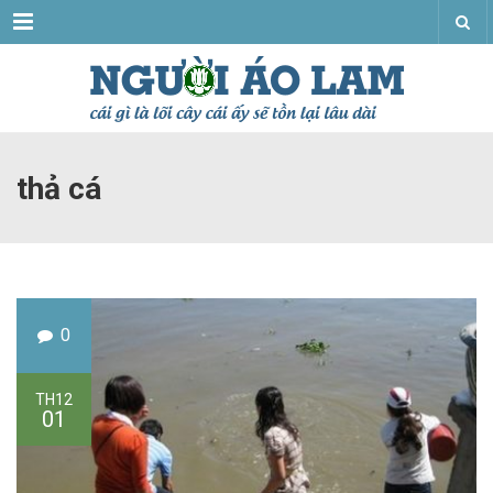
Menu
thả cá
0
TH12
01