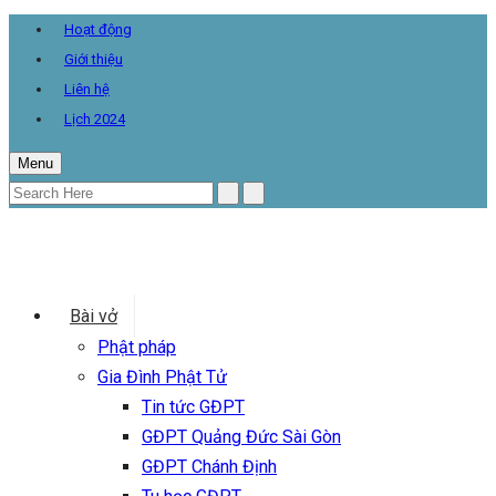
Hoạt động
Giới thiệu
Liên hệ
Lịch 2024
Menu
Bài vở
Phật pháp
Gia Đình Phật Tử
Tin tức GĐPT
GĐPT Quảng Đức Sài Gòn
GĐPT Chánh Định