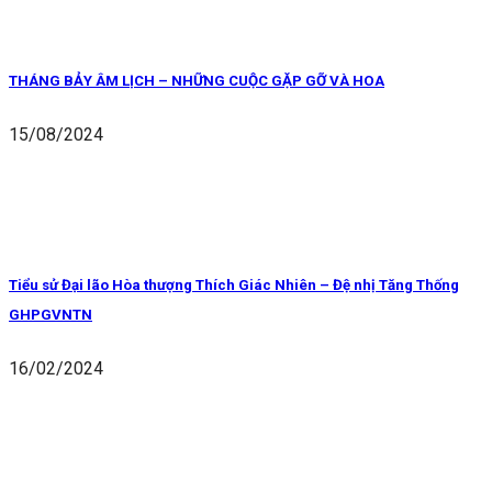
THÁNG BẢY ÂM LỊCH – NHỮNG CUỘC GẶP GỠ VÀ HOA
15/08/2024
Tiểu sử Đại lão Hòa thượng Thích Giác Nhiên – Đệ nhị Tăng Thống
GHPGVNTN
16/02/2024