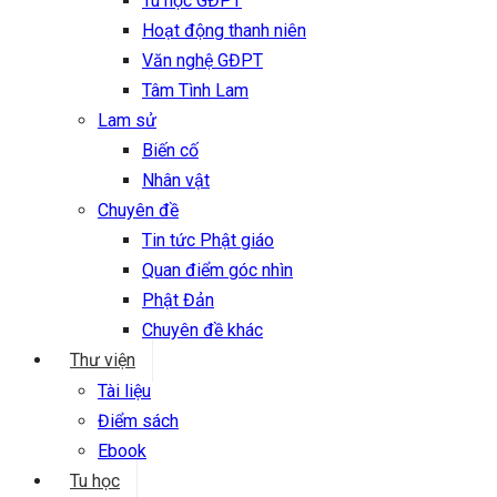
Tu học GĐPT
Hoạt động thanh niên
Văn nghệ GĐPT
Tâm Tình Lam
Lam sử
Biến cố
Nhân vật
Chuyên đề
Tin tức Phật giáo
Quan điểm góc nhìn
Phật Đản
Chuyên đề khác
Thư viện
Tài liệu
Điểm sách
Ebook
Tu học