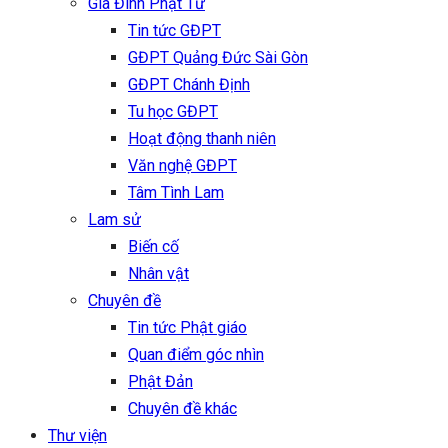
Gia Đình Phật Tử
Tin tức GĐPT
GĐPT Quảng Đức Sài Gòn
GĐPT Chánh Định
Tu học GĐPT
Hoạt động thanh niên
Văn nghệ GĐPT
Tâm Tình Lam
Lam sử
Biến cố
Nhân vật
Chuyên đề
Tin tức Phật giáo
Quan điểm góc nhìn
Phật Đản
Chuyên đề khác
Thư viện