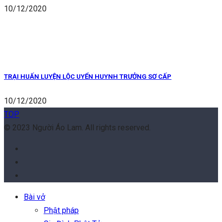
10/12/2020
TRẠI HUẤN LUYỆN LỘC UYỂN HUYNH TRƯỞNG SƠ CẤP
10/12/2020
TOP
© 2023 Người Áo Lam. All rights reserved.
Bài vở
Phật pháp