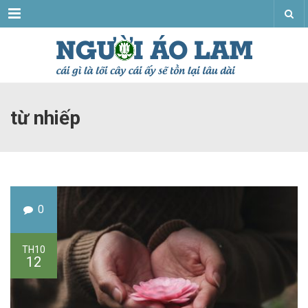
Menu
từ nhiếp
0
TH10
12