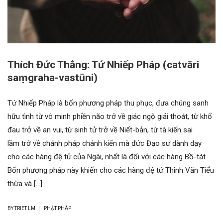
Thích Đức Thắng: Tứ Nhiếp Pháp (catvāri
saṃgraha-vastūni)
Tứ Nhiếp Pháp là bốn phương pháp thu phục, đưa chúng sanh
hữu tình từ vô minh phiền não trở về giác ngộ giải thoát, từ khổ
đau trở về an vui, từ sinh tử trở về Niết-bản, từ tà kiến sai
lầm trở về chánh pháp chánh kiến mà đức Đạo sư dành dạy
cho các hàng đệ tử của Ngài, nhất là đối với các hàng Bồ-tát.
Bốn phương pháp này khiến cho các hàng đệ tử Thinh Văn Tiểu
thừa và […]
|
BY
TRIET LM
PHẬT PHÁP