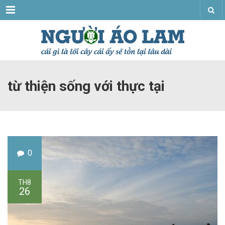
Menu
từ thiện sống với thực tại
0
TH8
26