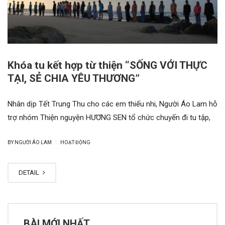
Khóa tu kết hợp từ thiện “SỐNG VỚI THỰC
TẠI, SẺ CHIA YÊU THƯƠNG”
Nhân dịp Tết Trung Thu cho các em thiếu nhi, Người Áo Lam hỗ
trợ nhóm Thiện nguyện HƯƠNG SEN tổ chức chuyến đi tu tập,
|
BY NGƯỜI ÁO LAM
HOẠT ĐỘNG
DETAIL
BÀI MỚI NHẤT