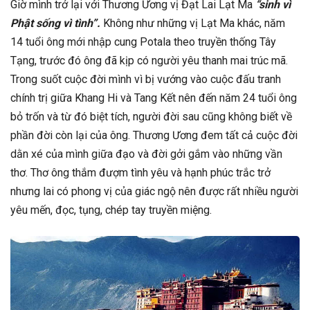
Giờ mình trở lại với Thương Ương vị Đạt Lai Lạt Ma
“sinh vì
Phật sống vì tình”.
Không như những vị Lạt Ma khác, năm
14 tuổi ông mới nhập cung Potala theo truyền thống Tây
Tạng, trước đó ông đã kịp có người yêu thanh mai trúc mã.
Trong suốt cuộc đời mình vì bị vướng vào cuộc đấu tranh
chính trị giữa Khang Hi và Tang Kết nên đến năm 24 tuổi ông
bỏ trốn và từ đó biệt tích, người đời sau cũng không biết về
phần đời còn lại của ông. Thương Ương đem tất cả cuộc đời
dằn xé của mình giữa đạo và đời gởi gắm vào những vần
thơ. Thơ ông thắm đượm tình yêu và hạnh phúc trắc trở
nhưng lai có phong vị của giác ngộ nên được rất nhiều người
yêu mến, đọc, tụng, chép tay truyền miệng.