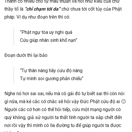
Thanh có nhiều chỗ tự mâu thuẫn và nói như kiểu của chư
thầy tổ là
“chỉ chạm tới da”
chứ chưa tới cốt tủy của Phật
pháp. Ví dụ như đoạn trên thì có:
“Phật ngự tòa uy nghi quá
Cứu giúp nhân sinh khổ nạn”
Đoạn dưới thì lại bảo
“Tự thân nàng hãy cứu độ nàng
Tự mình soi gương phản chiếu”
Nghe nó hơi sai sai, nếu mà cô gái đó tự biết sai thì còn nói
gì nữa, mà kẻ cắc cớ chắc sẽ hỏi vậy Đức Phật cứu độ ai 🙂
Người cắc cớ hơn có thể hỏi tiếp, cứu một mạng người có
quý không, giả sử người ta thất tình người ta sắp chết đến
nơi rồi vậy thì mình có lìa đường tu để giúp người ta được