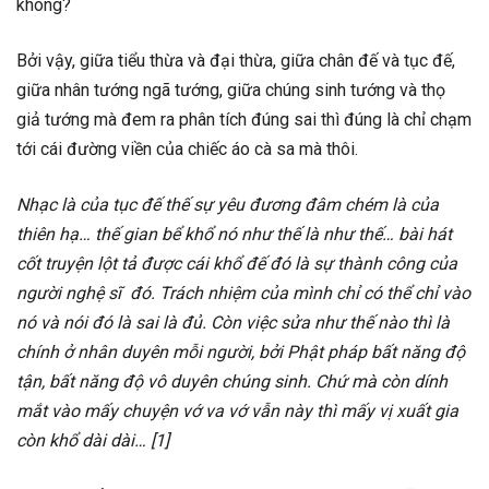
không?
Bởi vậy, giữa tiểu thừa và đại thừa, giữa chân đế và tục đế,
giữa nhân tướng ngã tướng, giữa chúng sinh tướng và thọ
giả tướng mà đem ra phân tích đúng sai thì đúng là chỉ chạm
tới cái đường viền của chiếc áo cà sa mà thôi.
Nhạc là của tục đế thế sự yêu đương đâm chém là của
thiên hạ… thế gian bể khổ nó như thế là như thế… bài hát
cốt truyện lột tả được cái khổ đế đó là sự thành công của
người nghệ sĩ đó. Trách nhiệm của mình chỉ có thể chỉ vào
nó và nói đó là sai là đủ. Còn việc sửa như thế nào thì là
chính ở nhân duyên mỗi người, bởi Phật pháp bất năng độ
tận, bất năng độ vô duyên chúng sinh. Chứ mà còn dính
mắt vào mấy chuyện vớ va vớ vẫn này thì mấy vị xuất gia
còn khổ dài dài… [1]