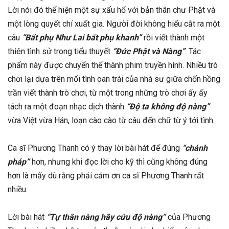
Lời nói đó thể hiện một sự xấu hổ với bản thân chư Phật và
một lòng quyết chí xuất gia. Người đời không hiểu cắt ra một
câu
“Bất phụ Như Lai bất phụ khanh”
rồi viết thành một
thiên tình sử trong tiểu thuyết
“Đức Phật và Nàng”
. Tác
phẩm này được chuyển thể thành phim truyền hình. Nhiều trò
chơi lại dựa trên mối tình oan trái của nhà sư giữa chốn hồng
trần viết thành trò chơi, từ một trong những trò chơi ấy ấy
tách ra một đoạn nhạc dịch thành
“Độ ta không độ nàng”
vừa Việt vừa Hán, loạn cào cào từ câu đến chữ từ ý tới tình.
Ca sĩ Phương Thanh có ý thay lời bài hát để đúng
“chánh
pháp”
hơn, nhưng khi đọc lời cho kỹ thì cũng không đúng
hơn là mấy dù rằng phải cảm ơn ca sĩ Phương Thanh rất
nhiều.
Lời bài hát
“Tự thân nàng hãy cứu độ nàng”
của Phương