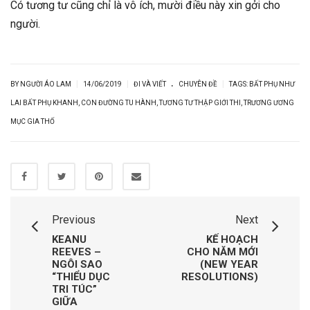
Có tương tư cũng chỉ là vô ích, mười điều này xin gởi cho
người.
.
|
|
|
BY NGƯỜI ÁO LAM
14/06/2019
ĐI VÀ VIẾT
CHUYÊN ĐỀ
TAGS:
BẤT PHỤ NHƯ
LAI BẤT PHỤ KHANH
,
CON ĐƯỜNG TU HÀNH
,
TƯƠNG TƯ THẬP GIỚI THI
,
TRƯƠNG ƯƠNG
MỤC GIA THỐ
Previous
Next
KEANU
KẾ HOẠCH
REEVES –
CHO NĂM MỚI
NGÔI SAO
(NEW YEAR
“THIỂU DỤC
RESOLUTIONS)
TRI TÚC”
GIỮA