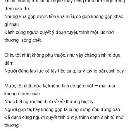
Thỉnh thoảng đôi lần lại nghe thấy tiếng mưa dưới ngô đồng
đêm nào đó.
Nhưng vừa gặp được liền vừa hiểu, có gặp không gặp khác
gì nhau.
Đành cũng người quyết ý đoạn tuyệt, tránh một lúc nhớ
thương sống chết.
Chín, tốt nhất không phụ thuộc, như vậy chẳng sinh ra dựa
dẫm.
Người đông lao lực kẻ tây tiệc tùng, tự ý tùy lo sải cánh bay.
Mười, tốt nhất nữa là, không tình cờ gặp mặt — mãi mãi
không ở bên nhau.
Nhạc hết người tan đi đi về về thương biệt ly
Người gặp ta, hay không gặp ta cũng đừng sầu đừng oán
Đã đành cùng người quyết tình dứt ý, tránh cảnh sinh tử nhớ
thương