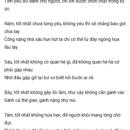
Tình yêu đó dành cho người, chỉ xin được chôn chặt trong ký
ức
Năm, tốt nhất chưa từng yêu, không yêu thì sẽ chẳng bao giờ
chia tay.
Cổng nặng nhà sâu hun hút ta chỉ có thể từ đây ngóng họa
lầu tây.
Sáu, tốt nhất không có quan hệ gì, đã không quan hệ hà cớ
phải gặp nhau.
Nhỡ đâu gặp gỡ lại bơ vơ biết nối bước ai về.
Bảy, tốt nhất không gây lỗi lầm, như vậy không cần gánh vác.
Gánh cả thế gian, gánh nặng như núi.
Tám, tốt nhất không hứa hẹn, để người khỏi mang lòng chờ
đợi.