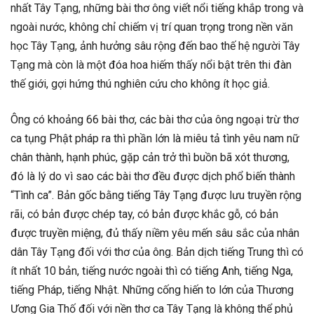
nhất Tây Tạng, những bài thơ ông viết nổi tiếng khắp trong và
ngoài nước, không chỉ chiếm vị trí quan trọng trong nền văn
học Tây Tạng, ảnh hưởng sâu rộng đến bao thế hệ người Tây
Tạng mà còn là một đóa hoa hiếm thấy nổi bật trên thi đàn
thế giới, gợi hứng thú nghiên cứu cho không ít học giả.
Ông có khoảng 66 bài thơ, các bài thơ của ông ngoại trừ thơ
ca tụng Phật pháp ra thì phần lớn là miêu tả tình yêu nam nữ
chân thành, hạnh phúc, gặp cản trở thì buồn bã xót thương,
đó là lý do vì sao các bài thơ đều được dịch phổ biến thành
“Tình ca”. Bản gốc bằng tiếng Tây Tạng được lưu truyền rộng
rãi, có bản được chép tay, có bản được khắc gỗ, có bản
được truyền miệng, đủ thấy niềm yêu mến sâu sắc của nhân
dân Tây Tạng đối với thơ của ông. Bản dịch tiếng Trung thì có
ít nhất 10 bản, tiếng nước ngoài thì có tiếng Anh, tiếng Nga,
tiếng Pháp, tiếng Nhật. Những cống hiến to lớn của Thương
Ương Gia Thố đối với nền thơ ca Tây Tạng là không thể phủ