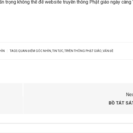
ẩn trọng không thể để website truyền thông Phật giáo ngày càng
|
HÌN
TAGS:
QUAN ĐIỂM GÓC NHÌN
,
TIN TỨC
,
TRYỀN THÔNG PHẬT GIÁO
,
VẤN ĐỀ
Ne
BỒ TÁT SÁ