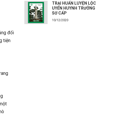
TRẠI HUẤN LUYỆN LỘC
UYỂN HUYNH TRƯỞNG
SƠ CẤP
10/12/2020
ằng đối
g tiện
rang
ng
 một
mò