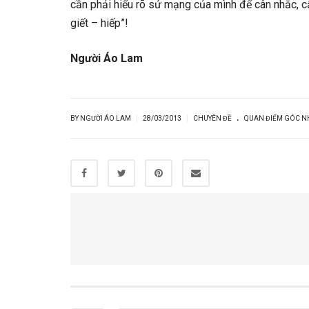
cần phải hiểu rõ sứ mạng của mình để cân nhắc, c
giết – hiếp”!
Người Áo Lam
.
|
|
BY NGƯỜI ÁO LAM
28/03/2013
CHUYÊN ĐỀ
QUAN ĐIỂM GÓC N