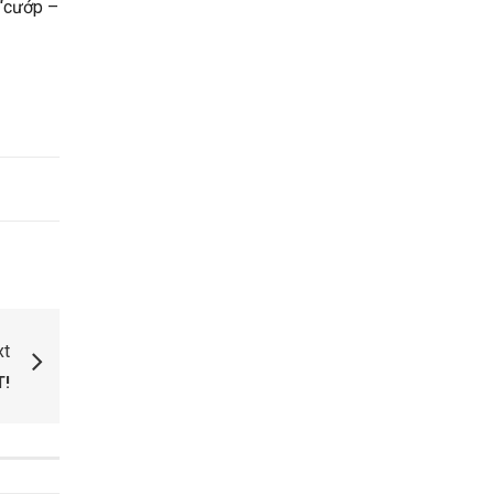
 “cướp –
xt
T!