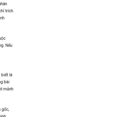
nhân
ỉ trích.
ành
uộc
ng. Nếu
biết là
ng bài
một mảnh
 gốc,
hình