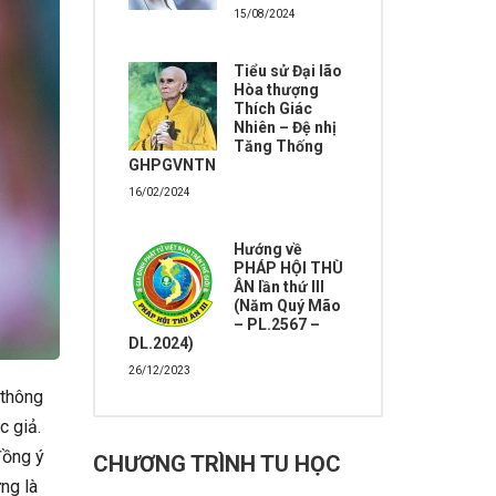
15/08/2024
Tiểu sử Đại lão
Hòa thượng
Thích Giác
Nhiên – Đệ nhị
Tăng Thống
GHPGVNTN
16/02/2024
Hướng về
PHÁP HỘI THÙ
ÂN lần thứ III
(Năm Quý Mão
– PL.2567 –
DL.2024)
26/12/2023
 thông
c giả.
đồng ý
CHƯƠNG TRÌNH TU HỌC
ng là