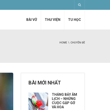
BÀI VỞ
THƯ VIỆN
TU HỌC
HOME
CHUYÊN ĐỀ
BÀI MỚI NHẤT
THÁNG BẢY ÂM
LỊCH – NHỮNG
CUỘC GẶP GỠ
VÀ HOA