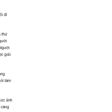
i dĩ
a thứ
gười
 Người
ợc giải
áng
bởi tâm
 sức ảnh
ì càng