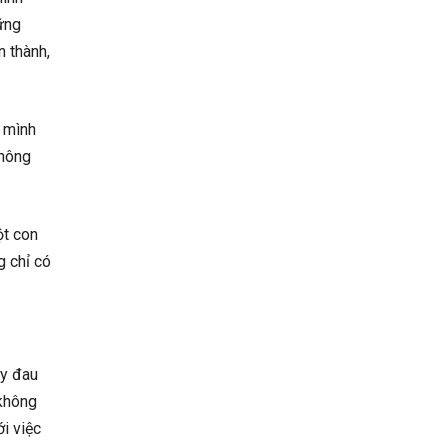
ững
n thành,
ự mình
không
ột con
g chỉ có
uy đau
 không
i việc