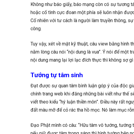
Không như báo giấy, báo mạng còn có sự tương tác 
hoặc cố tình cực đoan một phía sẽ luôn nhận được rấ
Cố nhiên với tư cách là người làm truyền thông, sự 
công.
Tuy vậy, xét về mặt kỹ thuật, câu view bằng hình
nằm lòng câu nói “nội dung là vua”. Ý nói để một 
nội dung mang lại lợi lạc đích thực thì không sợ g
Tướng tự tâm sinh
Đạt được sự quan tâm bình luận góp ý của độc giả 
chính trang web khi đăng những bài viết như thế s
viết theo kiểu “hý luận thiền môn”. Điều này rất 
đất màu mỡ để cỏ rác tha hồ mọc. Nó làm mục rỗn
Đạo Phật mình có câu: “Hữu tâm vô tướng, tướng tự
nếu giữ được tâm trong sáng thì hình tướng bên ng