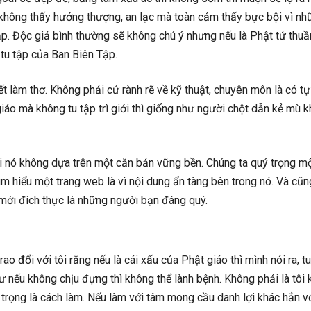
không thấy hướng thượng, an lạc mà toàn cảm thấy bực bội vì nh
Tập. Độc giả bình thường sẽ không chú ý nhưng nếu là Phật tử thuầ
 tu tập của Ban Biên Tập.
t làm thơ. Không phải cứ rành rẽ về kỹ thuật, chuyên môn là có t
áo mà không tu tập trì giới thì giống như người chột dẫn kẻ mù 
ởi nó không dựa trên một căn bản vững bền. Chúng ta quý trọng m
ìm hiểu một trang web là vì nội dung ẩn tàng bên trong nó. Và cũn
mới đích thực là những người bạn đáng quý.
o đổi với tôi rằng nếu là cái xấu của Phật giáo thì mình nói ra, t
ư nếu không chịu đựng thì không thể lành bệnh. Không phải là tôi
 trọng là cách làm. Nếu làm với tâm mong cầu danh lợi khác hẳn vớ