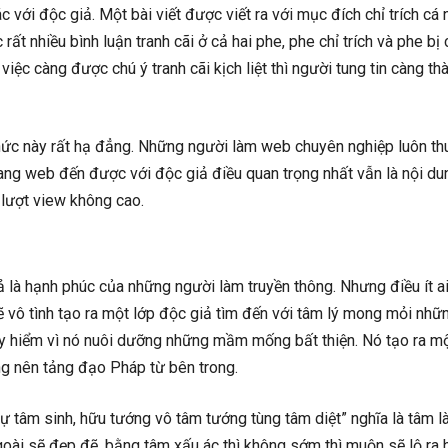
với độc giả. Một bài viết được viết ra với mục đích chỉ trích cá 
t nhiều bình luận tranh cãi ở cả hai phe, phe chỉ trích và phe bị ch
việc càng được chú ý tranh cãi kịch liệt thì người tung tin càng th
 thức này rất hạ đẳng. Những người làm web chuyên nghiệp luôn th
trang web đến được với độc giả điều quan trọng nhất vẫn là nội du
ì lượt view không cao.
là hạnh phúc của những người làm truyền thông. Nhưng điều ít ai 
ẽ vô tình tạo ra một lớp độc giả tìm đến với tâm lý mong mỏi nhữ
nguy hiểm vì nó nuôi dưỡng những mầm mống bất thiện. Nó tạo ra 
g nên tảng đạo Pháp từ bên trong.
 tâm sinh, hữu tướng vô tâm tướng tùng tâm diệt” nghĩa là tâm là
oài sẽ đẹp đẽ, bằng tâm xấu ác thì không sớm thì muộn sẽ lộ ra 