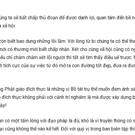
ng ta sẽ bất chấp thủ đoạn để được danh lợi, quan tâm đến bề nổ
 xã hội.
 còn biết bao dung những lỗi lầm. Với lòng từ bi chúng ta có thể th
 mới có thương mới biết chấp nhận. Xét cho cùng xã hội cũng có n
Nếu chỉ chăm chăm xét lỗi người thì tất sẽ tìm thấy điều uế trược.
h tích cực của sự việc từ đó mở ra con đường tốt đẹp, đưa ra đư
ng Phật giáo đích thực là những vị Bồ tát trụ thế muốn đem ánh s
độ đích thực không phải với cảnh trí nghiêm lệ mà được xây dựng 
vậy!
ần có một tấm lòng với đạo pháp là đủ; khó là vì truyền thông có
ại cũng không thể nào kể hết. Đối với quý vị trong ban biên tập th