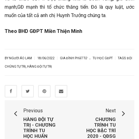
mạnh;GĐ mạnh thì tổ chức thăng tiến. Đó là quy luật, ước
muốn của tất cả anh chị Huynh Trưởng chúng ta.
Theo BHD GĐPT Miền Thiện Minh
.
|
|
|
BY NGƯỜI ÁO LAM
18/06/2022
GIA ĐÌNH PHẬT TỬ
TU HỌC GĐPT
TAGS:
ĐỘI
CHÚNG TỰ TRỊ
,
HÀNG ĐỘI TỰ TRỊ
Previous
Next
HÀNG ĐỘI TỰ
CHƯƠNG
TRỊ - CHƯƠNG
TRÌNH TU
TRÌNH TU
HỌC BẬC TRÌ
HỌC HUẤN
2020 - QĐSG