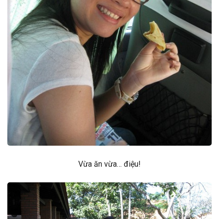
Vừa ăn vừa… điệu!