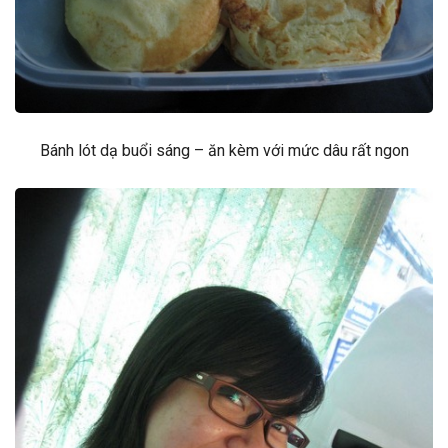
Bánh lót dạ buổi sáng – ăn kèm với mức dâu rất ngon