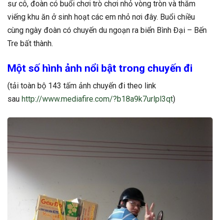
sư cô, đoàn có buổi chơi trò chơi nhỏ vòng tròn và thăm
viếng khu ăn ở sinh hoạt các em nhỏ nơi đây. Buổi chiều
cùng ngày đoàn có chuyến du ngoạn ra biển Bình Đại – Bến
Tre bất thành.
Một số hình ảnh nổi bật trong chuyến đi
(tải toàn bộ 143 tấm ảnh chuyến đi theo link
sau
http://www.mediafire.com/?b18a9k7urlpl3qt
)