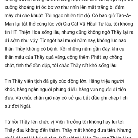
xuống khoảng trí óc bơ vơ như nhìn lên mặt trăng bị đám
mây chì che khuất. Tôi ngạc nhiên tột độ. Có bao giờ Tào-A-
Man lại tắt thở cùng lúc với Gia Cát Vũ Hầu! Từ lâu, tôi không
tin HT. Thiện Hoa sống lâu, nhưng cũng không ngờ Thầy lại ra
đi sớm như vậy. Từ ngót hai mươi năm nay, không lúc nào
thân Thầy không có bệnh. Rồi những năm gần đây, khi cụ
thân mẫu của Thầy quá vãng, cộng thêm Phật sự chồng
chất, tình thế dồn dập, tôi chắc Thầy rất khó sống lâu.
Tin Thầy viên tịch đã gây xúc động lớn. Hằng triệu người
khóc, hàng ngàn người phúng điếu, hàng vạn người đi tiễn
đưa. Và chắc chắn giờ này có sử gia bắt đầu ghi chép lịch
sử đời Ngài.
Từ hồi Thầy lên chức vị Viện Trưởng tôi không hay lui tới.
Thầy đau không đến thăm. Thầy mất không đưa tiễn. Nhưng