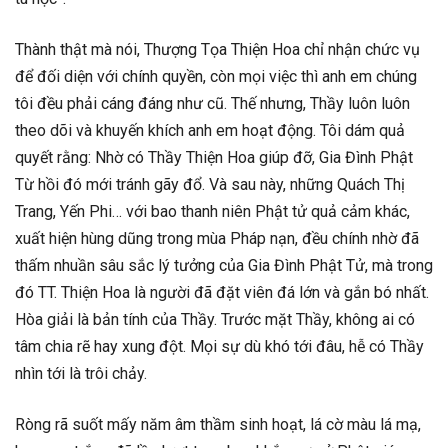
Thành thật mà nói, Thượng Tọa Thiện Hoa chỉ nhận chức vụ
để đối diện với chính quyền, còn mọi việc thì anh em chúng
tôi đều phải cáng đáng như cũ. Thế nhưng, Thầy luôn luôn
theo dõi và khuyến khích anh em hoạt động. Tôi dám quả
quyết rằng: Nhờ có Thầy Thiện Hoa giúp đỡ, Gia Đình Phật
Từ hồi đó mới tránh gãy đổ. Và sau này, những Quách Thị
Trang, Yến Phi… với bao thanh niên Phật tử quả cảm khác,
xuất hiện hùng dũng trong mùa Pháp nạn, đều chính nhờ đã
thấm nhuần sâu sắc lý tưởng của Gia Đình Phật Tử, mà trong
đó TT. Thiện Hoa là người đã đặt viên đá lớn và gắn bó nhất.
Hòa giải là bản tính của Thầy. Trước mặt Thầy, không ai có
tâm chia rẽ hay xung đột. Mọi sự dù khó tới đâu, hễ có Thầy
nhìn tới là trôi chảy.
Ròng rã suốt mấy năm âm thầm sinh hoạt, lá cờ màu lá mạ,