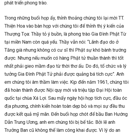
phát triển phong trào.
Trong những buổi họp ấy, thỉnh thoảng chúng tôi lại mời TT.
Thiện Hoa vào bàn họp với chúng tôi để thỉnh thị ý kiến của
Thượng Tọa: Thầy tỏ ý buồn, là phong trào Gia Đình Phật Từ
tại miền Nam còn quá yếu. Thầy vẫn nói: “Lãnh đạo do ở
Tăng già nhưng không có cư sĩ thì Phật sự khó bành trướng
được. Nhưng nếu muốn có hàng Phật tử thuần thành thì tốt
nhất phải gieo mầm đạo từ thời thơ ấu. Do đó, tổ chức và lý
tưởng Gia Đình Phật Tử phải được quảng bá tích cực”. Anh
em chúng tôi âm thầm làm việc. Kịp đến năm 1961, chúng tôi
đã hoàn thành được Nội quy mới và triệu tập Đại Hội toàn
quốc tại chùa Xá Lợi. Sau mấy ngày hội họp tích cực, đầu óc
địa phương, chính kiến hoàn toàn dẹp bỏ và mọi sự đều thu
được kết quả mỹ mãn. Đến buổi họp chót để bầu Ban Hướng
Dẫn Trung Ương, anh em chúng tôi bị bế tắc. Bởi lẽ anh
Trưởng Ban cũ không thể làm công khai được. Vì lý do an