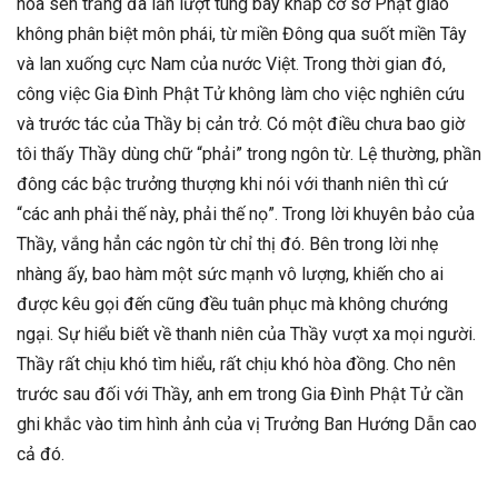
hoa sen trắng đã lần lượt tung bay khắp cơ sở Phật giáo
không phân biệt môn phái, từ miền Đông qua suốt miền Tây
và lan xuống cực Nam của nước Việt. Trong thời gian đó,
công việc Gia Đình Phật Tử không làm cho việc nghiên cứu
và trước tác của Thầy bị cản trở. Có một điều chưa bao giờ
tôi thấy Thầy dùng chữ “phải” trong ngôn từ. Lệ thường, phần
đông các bậc trưởng thượng khi nói với thanh niên thì cứ
“các anh phải thế này, phải thế nọ”. Trong lời khuyên bảo của
Thầy, vắng hẳn các ngôn từ chỉ thị đó. Bên trong lời nhẹ
nhàng ấy, bao hàm một sức mạnh vô lượng, khiến cho ai
được kêu gọi đến cũng đều tuân phục mà không chướng
ngại. Sự hiểu biết về thanh niên của Thầy vượt xa mọi người.
Thầy rất chịu khó tìm hiểu, rất chịu khó hòa đồng. Cho nên
trước sau đối với Thầy, anh em trong Gia Đình Phật Tử cần
ghi khắc vào tim hình ảnh của vị Trưởng Ban Hướng Dẫn cao
cả đó.