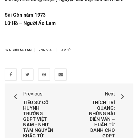
Sài Gòn năm 1973
Lữ Hồ – Người Áo Lam
|
|
|
BY NGƯỜI ÁO LAM
17/07/2020
LAM SỬ
Previous
Next
TIỂU SỬ CỐ
THÍCH TRÍ
HUYNH
QUANG:
TRƯỞNG
NHỮNG BÀI
GĐPT VIỆT
DIỄN VĂN –
NAM - NHƯ
HUẤN TỪ
TÂM NGUYỄN
DÀNH CHO
KHẮC TỪ
GĐPT