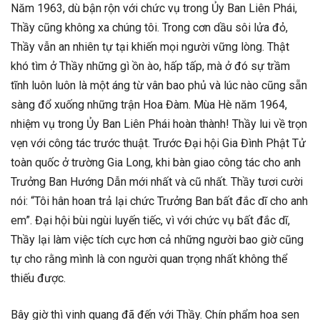
Năm 1963, dù bận rộn với chức vụ trong Ủy Ban Liên Phái,
Thầy cũng không xa chúng tôi. Trong cơn dầu sôi lửa đỏ,
Thầy vẫn an nhiên tự tại khiến mọi người vững lòng. Thật
khó tìm ở Thầy những gì ồn ào, hấp tấp, mà ở đó sự trầm
tĩnh luôn luôn là một áng từ vân bao phủ và lúc nào cũng sẵn
sàng đổ xuống những trận Hoa Đàm. Mùa Hè năm 1964,
nhiệm vụ trong Ủy Ban Liên Phái hoàn thành! Thầy lui về trọn
vẹn với công tác trước thuật. Trước Đại hội Gia Đình Phật Tử
toàn quốc ở trường Gia Long, khi bàn giao công tác cho anh
Trưởng Ban Hướng Dẫn mới nhất và cũ nhất. Thầy tươi cười
nói: “Tôi hân hoan trả lại chức Trưởng Ban bất đắc dĩ cho anh
em”. Đại hội bùi ngùi luyến tiếc, vì với chức vụ bất đắc dĩ,
Thầy lại làm việc tích cực hơn cả những người bao giờ cũng
tự cho rằng mình là con người quan trọng nhất không thể
thiếu được.
Bây giờ thì vinh quang đã đến với Thầy. Chín phẩm hoa sen