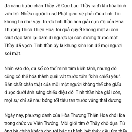
đã nâng bước chân Thầy về Cực Lạc. Thầy ra đi khi hòa bình
vừa tới. Nhiều người lo sợ Phật giáo sẽ phải điêu linh. Tôi
không tin như vậy. Trước tinh thần hòa giải cực độ của Hòa
Thượng Thích Thiện Hoa, tôi quả quyết không một ai còn
chút đạo tâm lại dám đi ngược lại con đường trước mắt
Thầy đã vạch. Tinh thần ấy là khung kính lớn để mọi người
soi mặt.
Nhìn vào đó, đa số có thể minh tâm kiến tánh, nhưng đó
cũng có thể hóa thành quái vật trước tấm “kính chiếu yêu”.
Bản chất chân thật của mỗi một người không thể che giấu
được dưới ánh sáng chiếu diệu đó. Tinh thần hòa giải còn,
mọi sự chỉ sẽ như bóng tối tiêu tan trước vầng thái dương.
Ngày nay, phương danh của Hòa Thượng Thiện Hoa chói lòa
trong chức vụ Viên Trưởng. Mỗi giới tìm ở Thầy chỗ dựa. Từ
ông bà chính khách cho tới bậc tu hành, hết thảy đều tìm thấy