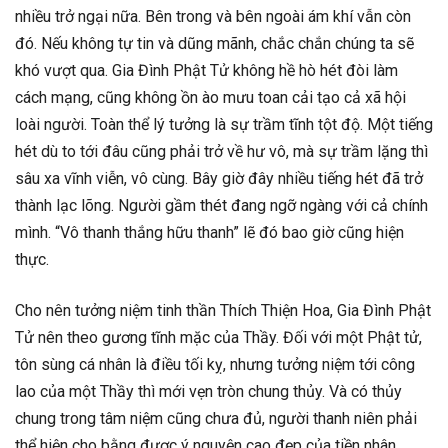
nhiều trở ngại nữa. Bên trong và bên ngoài ám khí vẫn còn
đó. Nếu không tự tin và dũng mãnh, chắc chắn chúng ta sẽ
khó vượt qua. Gia Đình Phật Tử không hề hò hét đòi làm
cách mạng, cũng không ồn ào mưu toan cải tạo cả xã hội
loài người. Toàn thể lý tưởng là sự trầm tĩnh tột độ. Một tiếng
hét dù to tới đâu cũng phải trở về hư vô, mà sự trầm lặng thì
sâu xa vĩnh viễn, vô cùng. Bây giờ đây nhiều tiếng hét đã trở
thành lạc lõng. Người gầm thét đang ngỡ ngàng với cả chính
mình. “Vô thanh thắng hữu thanh” lẽ đó bao giờ cũng hiện
thực.
Cho nên tưởng niệm tinh thần Thích Thiện Hoa, Gia Đình Phật
Tử nên theo gương tĩnh mặc của Thầy. Đối với một Phật tử,
tôn sùng cá nhân là điều tối kỵ, nhưng tưởng niệm tới công
lao của một Thầy thì mới vẹn tròn chung thủy. Và có thủy
chung trong tâm niệm cũng chưa đủ, người thanh niên phải
thể hiện cho bằng được ý nguyện cao đẹp của tiền nhân.