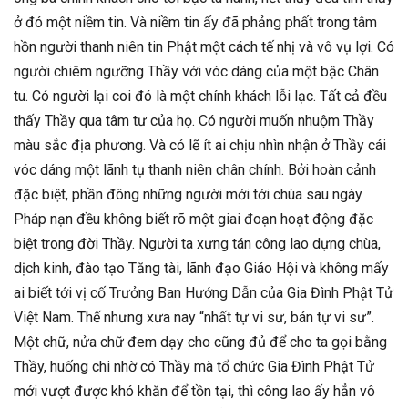
ở đó một niềm tin. Và niềm tin ấy đã phảng phất trong tâm
hồn người thanh niên tin Phật một cách tế nhị và vô vụ lợi. Có
người chiêm ngưỡng Thầy với vóc dáng của một bậc Chân
tu. Có người lại coi đó là một chính khách lỗi lạc. Tất cả đều
thấy Thầy qua tâm tư của họ. Có người muốn nhuộm Thầy
màu sắc địa phương. Và có lẽ ít ai chịu nhìn nhận ở Thầy cái
vóc dáng một lãnh tụ thanh niên chân chính. Bởi hoàn cảnh
đặc biệt, phần đông những người mới tới chùa sau ngày
Pháp nạn đều không biết rõ một giai đoạn hoạt động đặc
biệt trong đời Thầy. Người ta xưng tán công lao dựng chùa,
dịch kinh, đào tạo Tăng tài, lãnh đạo Giáo Hội và không mấy
ai biết tới vị cố Trưởng Ban Hướng Dẫn của Gia Đình Phật Tử
Việt Nam. Thế nhưng xưa nay “nhất tự vi sư, bán tự vi sư”.
Một chữ, nửa chữ đem dạy cho cũng đủ để cho ta gọi bằng
Thầy, huống chi nhờ có Thầy mà tổ chức Gia Đình Phật Tử
mới vượt được khó khăn để tồn tại, thì công lao ấy hẳn vô