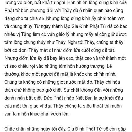
lượng vô biên, bất khả tư nghì. Hẳn nhiên lòng sùng kính của
Phật tử bốn phương đối với Thầy dù ở nhãn quan nào cũng
đáng cho ta chia sẻ. Nhưng lòng sùng kính ấy phải toàn vẹn
và chung thủy. Từ ngày thành lập Gia Đình Phật Tử đã có bao
nhiêu vị Tăng làm cố vấn giáo lý nhưng mấy ai còn giữ được
tấm lòng chung thủy như Thầy. Nghĩ tới Thầy, chúng ta thấy
bớt cô đơn. Thầy mất đi như đốm lửa cuối cùng đã tắt.
Nhưng đốm lửa ấy đã bay lên cao, thật cao và trở thành một
vì sao chiếu rọi vào những tâm hồn hướng thượng. Lẽ
thường, khóc một người đã mất là khóc cho chính mình.
Chúng ta không có những giọt nước mắt đó. Thầy chỉ hóa
thân chứ không bao giờ chết. Sự chết không đến với những
danh nhân bất diệt. Đức Phật nhập Niết Bàn là sự khởi đầu
của một tôn giáo vĩ đại. Thầy chúng ta siêu thoát thì muôn
vàn tâm hồn khác phải vươn lên.
Chắc chắn những ngày tới đây, Gia Đình Phật Tử sẽ còn gặp