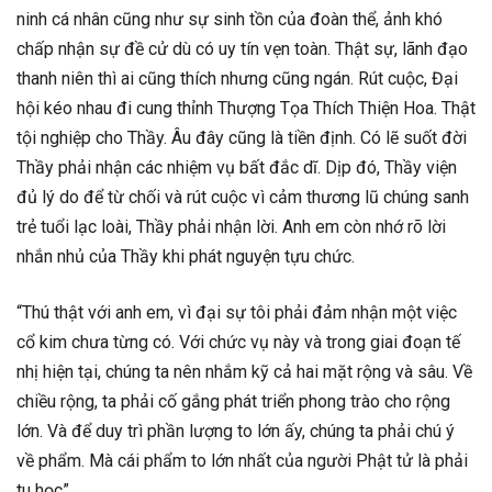
ninh cá nhân cũng như sự sinh tồn của đoàn thể, ảnh khó
chấp nhận sự đề cử dù có uy tín vẹn toàn. Thật sự, lãnh đạo
thanh niên thì ai cũng thích nhưng cũng ngán. Rút cuộc, Đại
hội kéo nhau đi cung thỉnh Thượng Tọa Thích Thiện Hoa. Thật
tội nghiệp cho Thầy. Âu đây cũng là tiền định. Có lẽ suốt đời
Thầy phải nhận các nhiệm vụ bất đắc dĩ. Dịp đó, Thầy viện
đủ lý do để từ chối và rút cuộc vì cảm thương lũ chúng sanh
trẻ tuổi lạc loài, Thầy phải nhận lời. Anh em còn nhớ rõ lời
nhắn nhủ của Thầy khi phát nguyện tựu chức.
“Thú thật với anh em, vì đại sự tôi phải đảm nhận một việc
cổ kim chưa từng có. Với chức vụ này và trong giai đoạn tế
nhị hiện tại, chúng ta nên nhắm kỹ cả hai mặt rộng và sâu. Về
chiều rộng, ta phải cố gắng phát triển phong trào cho rộng
lớn. Và để duy trì phần lượng to lớn ấy, chúng ta phải chú ý
về phẩm. Mà cái phẩm to lớn nhất của người Phật tử là phải
tu học”.