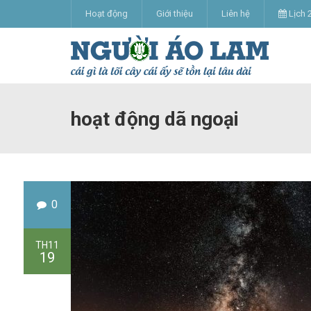
Hoạt động
Giới thiệu
Liên hệ
Lịch 
hoạt động dã ngoại
0
TH11
19