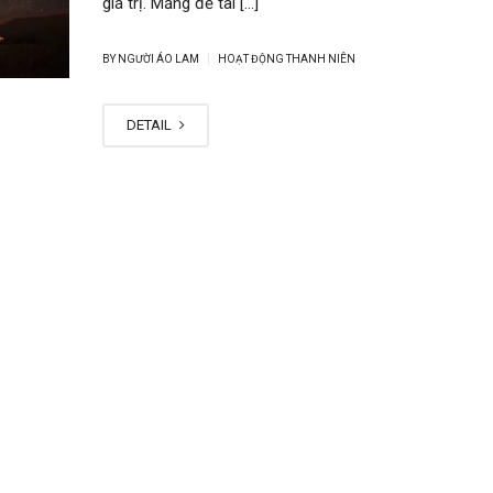
giá trị. Mảng đề tài […]
|
BY NGƯỜI ÁO LAM
HOẠT ĐỘNG THANH NIÊN
DETAIL