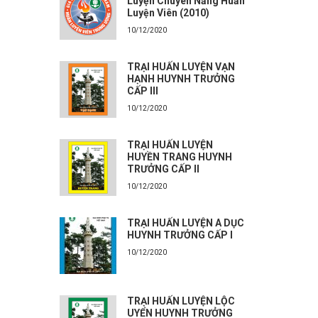
Luyện Chuyên Năng Huấn
Luyện Viên (2010)
10/12/2020
TRẠI HUẤN LUYỆN VẠN
HẠNH HUYNH TRƯỞNG
CẤP III
10/12/2020
TRẠI HUẤN LUYỆN
HUYỀN TRANG HUYNH
TRƯỞNG CẤP II
10/12/2020
TRẠI HUẤN LUYỆN A DỤC
HUYNH TRƯỞNG CẤP I
10/12/2020
TRẠI HUẤN LUYỆN LỘC
UYỂN HUYNH TRƯỞNG