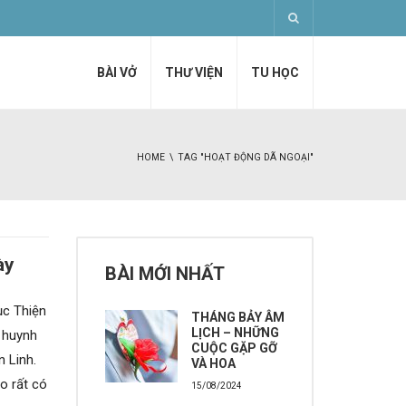
BÀI VỞ
THƯ VIỆN
TU HỌC
HOME
TAG "HOẠT ĐỘNG DÃ NGOẠI"
ày
BÀI MỚI NHẤT
ục Thiện
THÁNG BẢY ÂM
LỊCH – NHỮNG
à huynh
CUỘC GẶP GỠ
n Linh.
VÀ HOA
o rất có
15/08/2024