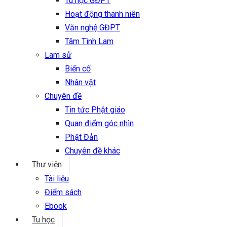
Tu học GĐPT
Hoạt động thanh niên
Văn nghệ GĐPT
Tâm Tình Lam
Lam sử
Biến cố
Nhân vật
Chuyên đề
Tin tức Phật giáo
Quan điểm góc nhìn
Phật Đản
Chuyên đề khác
Thư viện
Tài liệu
Điểm sách
Ebook
Tu học