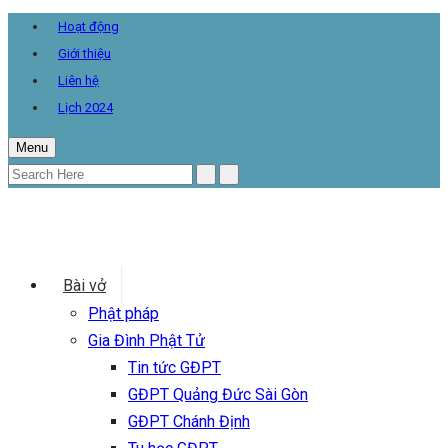
Hoạt động
Giới thiệu
Liên hệ
Lịch 2024
Menu
Bài vở
Phật pháp
Gia Đình Phật Tử
Tin tức GĐPT
GĐPT Quảng Đức Sài Gòn
GĐPT Chánh Định