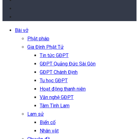
Bài vở
Phật pháp
Gia Đình Phật Tử
Tin tức GĐPT
GĐPT Quảng Đức Sài Gòn
GĐPT Chánh Định
Tu học GĐPT
Hoạt động thanh niên
Văn nghệ GĐPT
Tâm Tình Lam
Lam sử
Biến cố
Nhân vật