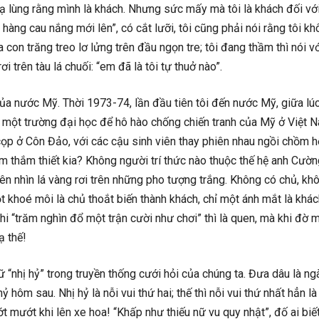
 lạ lùng rằng mình là khách. Nhưng sức mấy mà tôi là khách đối vớ
hàng cau nắng mới lên”, có cắt lưỡi, tôi cũng phải nói rằng tôi kh
on trăng treo lơ lửng trên đầu ngọn tre; tôi đang thầm thì nói vớ
i trên tàu lá chuối: “em đã là tôi tự thuở nào”.
ủa nước Mỹ. Thời 1973-74, lần đầu tiên tôi đến nước Mỹ, giữa lúc
ăm một trường đại học để hô hào chống chiến tranh của Mỹ ở Việt 
 cọp ở Côn Đảo, với các cậu sinh viên thay phiên nhau ngồi chồm 
m thắm thiết kia? Không người trí thức nào thuộc thế hệ anh Cườn
n nhìn lá vàng rơi trên những pho tượng trắng. Không có chủ, kh
ột khoé môi là chủ thoắt biến thành khách, chỉ một ánh mắt là khác
hi “trăm nghìn đổ một trận cười như chơi” thì là quen, mà khi đờ m
ạ thế!
ữ “nhị hỷ” trong truyền thống cưới hỏi của chúng ta. Đưa dâu là n
 hôm sau. Nhị hỷ là nỗi vui thứ hai; thế thì nỗi vui thứ nhất hẳn l
 mướt khi lên xe hoa! “Khấp như thiếu nữ vu quy nhật”, đố ai biế