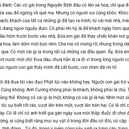
 đành. Các cô gái trong Nguyễn Bính đâu có lên xe hoa, chỉ qua đ
 cửa sau để ngóng về quê mẹ. Nhưng có người vui cũng khóc. Khóc 
ch, khách của tất cả những gì đã tạo ra mình, từ cái mái nhà, mái
 đang ngoe nguẩy đuôi. Có phải nhị hỷ là để khách ngày hôm qua 
dâu hôm trước bước vào nhà, đứa em gái đã thay chiếc khăn nơi 
óa hoa, làm dỏm một bức rèm. Cha mẹ cô mừng rỡ, nhưng trong dá
ua. Có một cái gì lạ trong tất cả những cái đều quen. Ấy, đứa e
ót nước mời chị! Đưa dâu, chưa hẳn là ra đi vì trong lòng người c
 lúc người con gái thấy mình đã cất bước, con chim đã rời tổ.
i đã đưa tôi vào đạo Phật lúc nào không hay. Người con gái trở v
 Cũng không. Anh Cường không phải là khách, không phải là chủ. 
cũng thế. Không có cái gì là một, không có cái gì là hai. Nhìn một 
ôi sự biết rốt ráo, vượt lên trên một, vượt lên trên hai. Có lẽ chỉ 
ày. Có lẽ chỉ có anh triết gia gàn ngày xưa mới thắp đuốc đi chơi
ờng, ai cũng biết rằng mọi sự vật ở trong đời đều có đôi, có cặp:
n, tĩnh động… Từ đó, trong ý niệm cũng nảy sinh ra từng cặp, từng 