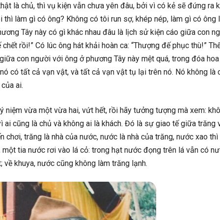
ật là chủ, thì vụ kiện vẫn chưa yên đâu, bởi vì có kẻ sẽ đứng ra 
ôi thì làm gì có ông? Không có tôi run sợ, khép nép, làm gì có ông l
phương Tây này có gì khác nhau đâu là lịch sử kiện cáo giữa con n
chết rồi!” Có lúc ông hát khải hoàn ca: “Thượng đế phục thù!” Thế
h giữa con người với ông ở phương Tây này mệt quá, trong đóa ho
ó có tất cả vạn vật, và tất cả vạn vật tụ lại trên nó. Nó không là
 của ai.
ả ý niệm vừa một vừa hai, vứt hết, rồi hãy tưởng tượng mà xem: kh
 ai cũng là chủ và không ai là khách. Đó là sự giao tế giữa trăng 
 chơi, trăng là nhà của nước, nước là nhà của trăng, nước xao thì
một tia nước rơi vào lá cỏ: trong hạt nước đọng trên lá vẫn có nư
; về khuya, nước cũng không làm trăng lạnh.