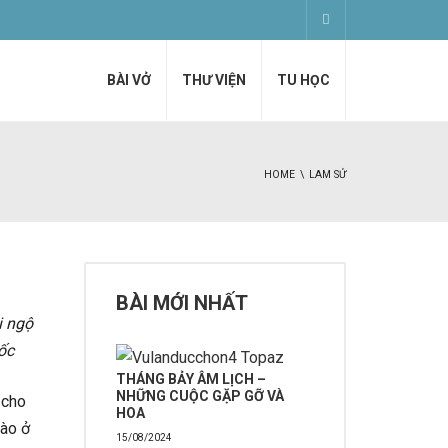
BÀI VỞ
THƯ VIỆN
TU HỌC
HOME
LAM SỬ
BÀI MỚI NHẤT
i ngộ
ốc
THÁNG BẢY ÂM LỊCH –
NHỮNG CUỘC GẶP GỠ VÀ
 cho
HOA
nào ở
15/08/2024