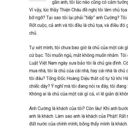
gần anh, tôi lúc nào cũng có cảm tưở
Vì vậy, lúc thầy Thiện Châu đề nghị tôi làm chủ tọ
bỡ ngỡ? Tại sao tôi lại phải “tiếp” anh Cường? Tôi 
Rốt cuộc, cả anh và tôi đều là chủ tọa, và điều đó 
chủ.
Tự xét mình, tôi chưa bao giờ là chủ của một cái gì
cứ bạc. Tôi muốn ngủ, mắt không muốn nhắm. Tôi đ
Luật Việt Nam ngày xưa bảo tôi là chủ gia đình. C
mua nhà, tôi là chủ của cái nhà, hay cái nhà là chủ 
tôi đâu? Tổng Đốc Hoàng Diệu thắt cổ tự tử khi Hà
chiếc dây? Ý nghĩ mà tôi đang nói ra đây, tôi đang
Không ai là chủ của một cái gì cả, vì lẽ giản dị khô
Anh Cường là khách của tôi? Còn lâu! Khi anh bước
anh là khách. Làm sao anh là khách của Phật! Rất n
đất nước của chính mình, bỗng thấy mình là khách. 