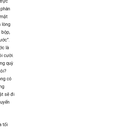
trực
 phân
 mặt
n lòng
g bộp,
ước”.
ớc là
i cười.
ông quỳ
tôi?
ông có
ông
t sẽ đi
huyển
 tối