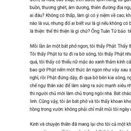
buồn, thương ghét, âm dương, thiên đường địa ngục
ai đâu? Không có thấp, làm gì có ý niệm về cao; khô
nào là vui, nhưng đố ai biết vui là gì nếu không có
là thiện: thế thì thiện là gì chứ? Ông Tuân Tử bảo: tí
Mỗi lần ăn một bát phở ngon, tôi thấy Phật. Thấy th
Tôi thấy Phật từ từ đi ra bờ sông, tôi thấy Phật n
quá, tôi thấy cô thiếu nữ mặc áo xanh thắm kính 
bao giờ Phật nếm một thức ăn ngon như vậy sau sá
nghỉ, rồi Phật đứng dậy, đi qua bờ bên kia sông, n
chế ngự thân xác để làm sáng ra sức mạnh siêu nhiê
thì người chủ mới làm chủ trọng ngôi nhà. Bát chá
linh. Cũng vậy, tôi ăn bát phở và tôi thấy khoan kh
hồng trong vườn: không phải chỉ mắt mũi tôi ngây n
Kinh và chuyện thiền đã mang lại cho tôi cả một k