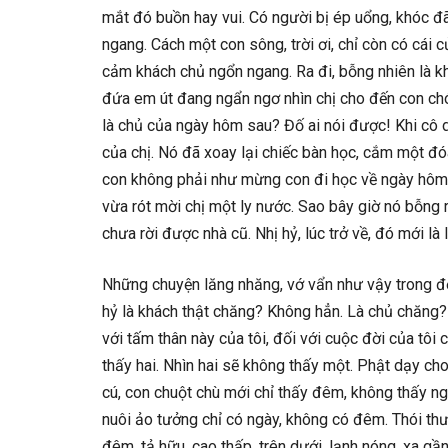
mắt đó buồn hay vui. Có người bị ép uổng, khóc đã
ngang. Cách một con sông, trời ơi, chỉ còn có cái
cảm khách chủ ngổn ngang. Ra đi, bỗng nhiên là khá
đứa em út đang ngẩn ngơ nhìn chị cho đến con chó
là chủ của ngày hôm sau? Đố ai nói được! Khi cô 
của chị. Nó đã xoay lại chiếc bàn học, cắm một đ
con không phải như mừng con đi học về ngày hôm q
vừa rót mời chị một ly nước. Sao bây giờ nó bỗng r
chưa rời được nhà cũ. Nhị hỷ, lúc trở về, đó mới là
Những chuyện lăng nhăng, vớ vẩn như vậy trong đờ
hỷ là khách thật chăng? Không hẳn. Là chủ chăng?
với tấm thân này của tôi, đối với cuộc đời của tôi 
thấy hai. Nhìn hai sẽ không thấy một. Phật dạy cho t
cú, con chuột chù mới chỉ thấy đêm, không thấy ng
nuôi ảo tưởng chỉ có ngày, không có đêm. Thói thư
đêm, tả hữu, cao thấp, trên dưới, lạnh nóng, xa gầ