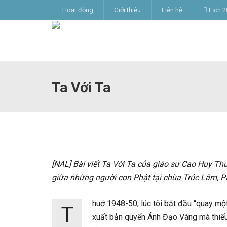
Hoạt động
Giới thiệu
Liên hệ
Lịch 2
Ta Với Ta
[NAL] Bài viết Ta Với Ta của giáo sư Cao Huy Th
giữa những người con Phật tại chùa Trúc Lâm, 
huở 1948-50, lúc tôi bắt đầu “quay mộ
T
xuất bản quyển Ánh Đạo Vàng mà thiếu 