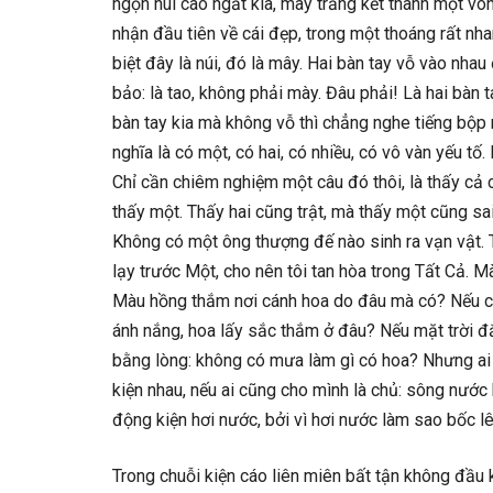
ngọn núi cao ngất kia, mây trắng kết thành một vòn
nhận đầu tiên về cái đẹp, trong một thoáng rất n
biệt đây là núi, đó là mây. Hai bàn tay vỗ vào nhau
bảo: là tao, không phải mày. Đâu phải! Là hai bàn 
bàn tay kia mà không vỗ thì chẳng nghe tiếng bộp n
nghĩa là có một, có hai, có nhiều, có vô vàn yếu tố
Chỉ cần chiêm nghiệm một câu đó thôi, là thấy cả c
thấy một. Thấy hai cũng trật, mà thấy một cũng sai.
Không có một ông thượng đế nào sinh ra vạn vật. 
lạy trước Một, cho nên tôi tan hòa trong Tất Cả. 
Màu hồng thắm nơi cánh hoa do đâu mà có? Nếu cán
ánh nắng, hoa lấy sắc thắm ở đâu? Nếu mặt trời đ
bằng lòng: không có mưa làm gì có hoa? Nhưng ai
kiện nhau, nếu ai cũng cho mình là chủ: sông nước 
động kiện hơi nước, bởi vì hơi nước làm sao bốc 
Trong chuỗi kiện cáo liên miên bất tận không đầu