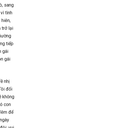
ò, sang
vì tình
 hiên,
trở lại
giường
ng tiếp
m gái
on gái
ề nhị
Tôi đối
sẽ không
có con
 đêm để
 ngày
đôi: vui