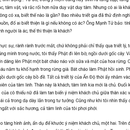
, tâm vật, và rắc rối hơn nữa duy vật duy tâm. Nhưng có ai là kh
ng có xa, biết thế nào là gần? Bao nhiêu triết gia đã thử định ngh
 buồn, đố ai biết thiện là gì nếu không có ác? Ông Mạnh Tử bảo: tí
nh người là ác; thế thì thiện là khách?
ực sự, rành rành trước mắt, chứ không phải chỉ thấy qua triết lý, t
húng mình trong nước, tôi thấy Phật đi lên bờ, ngồi dưới gốc cây. 
cẩn dâng lên Phật một bát cháo náo với sữa và mật của hoa rừng. 
u năm tu khổ hạnh trong rừng già. Bát cháo làm Phật hồi sinh. P
gồi dưới gốc cây bồ đề. Tất cả triết lý của Ấn Độ thời ấy nhắm vào
n của tâm linh. Thân này là khách, tâm linh kia mới là chủ. Đuổi 
o của cô thiếu nữ đã làm tan biến ý niệm khách chủ giữa thân xác 
oái cả trong dạ dày lẫn trong tư tưởng. Cũng như khi tôi nhìn thấy
gất với sắc hương, cả tâm linh của tôi phơi phới.
ho tàng hình ảnh, ẩn dụ để khước ý niệm khách chủ, một hai. Trên 