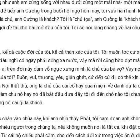
ng như anh em cùng sống với nhau dưới cùng một mái nhà- một mái
a để tiếp anh Cường trong buổi hội ngộ hôm nay, tôi vừa hân hạnh l
là chủ, anh Cường là khách? Tôi là “chủ tọa”, anh Cường là “khách 
gợi đề tài cho bài mở đầu của tôi. Tôi sẽ nói lăng nhăng về hai ch
, kể cả cuộc đời của tôi, kể cả thân xác của tôi. Tôi muốn tóc cứ x
âu nghĩ có ngày phải sống xa nước, vậy mà rồi cũng bèo dạt mây
ó ai trên đời này dám vỗ ngực xưng mình là chủ của bà vợ? Vay n
của tôi? Buồn, vui, thương, yêu, giận ghét, cứ đến cứ đi, có thể xin
 Nội thất thủ, ông là chủ của cái cổ hay quan niệm về danh dự là 
 làm chủ nó hay nó đã bắt đầu đưa đẩy tôi đi đến chỗ nào tôi chư
ng có cái gì là khách.
 chân vào chùa này, khi anh nhìn thấy Phật, tôi cam đoan anh khô
hiều người trong chúng ta, nếu không muốn nói là tất cả, khi đặt 
Từ cái hộ chiếu phải cầm, cho đến cách đối xử trong việc ăn ở, đi 