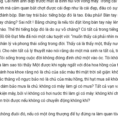
g. Cái hình ảnh đẹp trước mắt là đỉnh núi với vòng mây. Trong cái 
hanh mà cảm quan bắt chợt được cái đẹp như là cái đẹp, đâu có sự
 đánh bộp. Bàn tay trái bảo: tiếng bộp đó là tao. Đâu phải! Bàn tay
tay chăng? Sai nốt ! Bằng chứng là nếu tôi đặt lòng bàn tay này lê
ào. Thế thì tiếng bộp đó là do sự vỗ chăng? Có tất cả trong tiến
. Bồ Đề Đạt Ma đã nói một câu tuyệt vời: “muốn thấy cá phải nhìn n
hân lý và phong thái sống trong đời. Thấy cá là thấy một, thấy nư
 Cho nên tất cả lý thuyết nào nói rằng do một mà sinh ra tất cả, tô
Tôi sống trong cuộc đời không đóng đinh chữ một vào óc. Tôi kh
Mà làm sao tôi thấy Một được khi ngây ngất với đóa hoa hồng của 
h hoa khoe rằng nó là chủ của sắc màu thì mặt trời sẽ giận: kh
ắc thắng vỗ ngực bảo nó là chủ của màu hồng, thì hạt mua sẽ kh
 dám bảo mưa là chủ: không có mây làm gì có mưa? Tất cả vạn vậ
kiện mây, bởi vì không có hơi nước thì làm gì có mây: không khí c
lên trời được nếu không có chuyển động không khí?
 không đuôi đó, nếu có một ông thượng đế tự đứng ra làm quan tòa