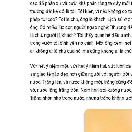
cao để phân xử và cười khà phán rằng ta đây mới th
thượng đế: kẻ đó là tôi. Tôi kiện, vì nếu không có t
pháp tối cao? Tôi là chủ, ông là khách. Lịch sử ở 
ông. Có nhiều lúc con người ngạo nghễ: “thượng đế 
là chủ, người là khách? Tôi thấy quan hệ đấu tran
trong vườn tôi bình yên nở cánh. Mời ông xem, nơi n
ai, không ai là chủ của nó, mà cũng không ai là chủ
Vứt hết ý niệm một, vứt hết ý niệm hai, vứt luôn c
sự giao tế nào đẹp hơn giữa người với người, bởi vì
nước. Trăng lên, và nước không mời, trăng cũng đến
vỡ, nước lặng trăng tròn. Ném hòn sỏi xuống nước, 
Trăng nhởn nhơ trong nước, nhưng trăng không ướt