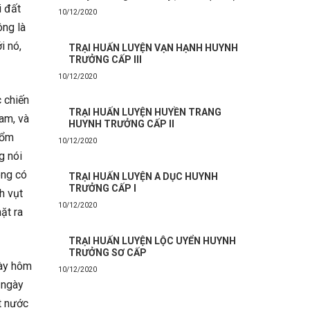
i đất
10/12/2020
ông là
i nó,
TRẠI HUẤN LUYỆN VẠN HẠNH HUYNH
TRƯỞNG CẤP III
10/12/2020
 chiến
TRẠI HUẤN LUYỆN HUYỀN TRANG
Nam, và
HUYNH TRƯỞNG CẤP II
hổm
10/12/2020
g nói
ông có
TRẠI HUẤN LUYỆN A DỤC HUYNH
TRƯỞNG CẤP I
h vụt
10/12/2020
ặt ra
TRẠI HUẤN LUYỆN LỘC UYỂN HUYNH
TRƯỞNG SƠ CẤP
gày hôm
10/12/2020
à ngày
t nước