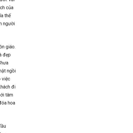
ách của
ĩa thế
nh người
ôn giáo.
Và đẹp
Chưa
hật ngồi
 việc
khách đi
với tâm
 đóa hoa
đầu