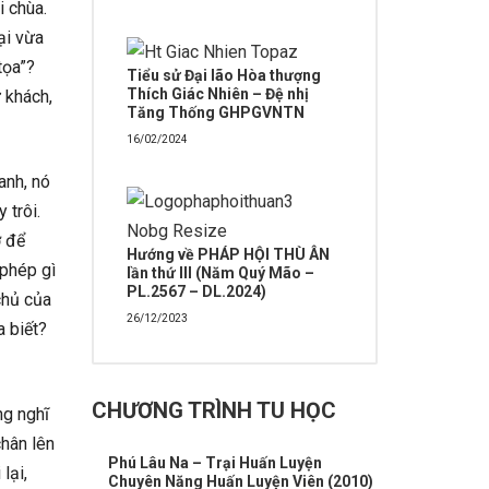
 chùa.
ại vừa
tọa”?
Tiểu sử Đại lão Hòa thượng
Thích Giác Nhiên – Đệ nhị
ữ khách,
Tăng Thống GHPGVNTN
16/02/2024
anh, nó
 trôi.
ợ để
Hướng về PHÁP HỘI THÙ ÂN
 phép gì
lần thứ III (Năm Quý Mão –
PL.2567 – DL.2024)
chủ của
26/12/2023
a biết?
CHƯƠNG TRÌNH TU HỌC
ng nghĩ
chân lên
Phú Lâu Na – Trại Huấn Luyện
lại,
Chuyên Năng Huấn Luyện Viên (2010)