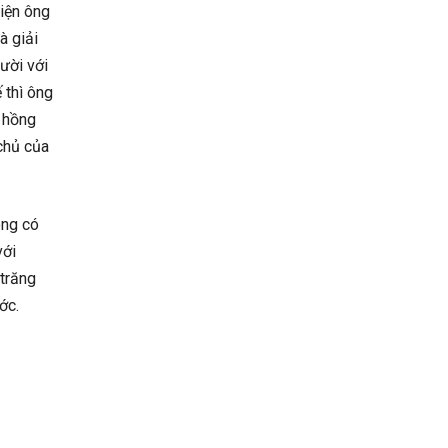
kiện ông
à giải
gười với
 thì ông
a hồng
 chủ của
ông có
với
 trăng
ớc.