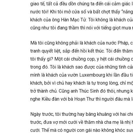
giao tế, tất cả đều dồn chúng ta đến cái cảm giác
nước tôi! Khi tôi mở cửa sổ và bất chợt thấy “nắng 
khách của ông Hàn Mạc Tử. Tôi không là khách của c
cũng như tôi đang thầm thì nói với tiếng giọt mưa rơ
Mà tôi cũng không phải là khách của nước Pháp, c
tranh quyết liệt, sắp đến hồi kết thúc. Tôi đến th
tôi thấy gì? Một cái chuồng cọp, y hệt cái chuồng
trong đó. Tôi là khách sao được của những tình cả
mình là khách của vườn Luxembourg khi lần đầu tiê
khách, bởi vì chủ hay khách là tự trong lòng, chỉ m
trở thành chủ. Cũng anh Thúc Sinh đó thôi, nhưng k
nghe Kiều đàn với bà Hoạn Thư thì người đâu mà l
Ngày trước, tôi thường hay bâng khuâng với hai ch
trước, đưa vợ mới cưới về thăm nhà cha mẹ là nhị hỷ
cưới. Thế mà có người con gái nào không khóc sướt