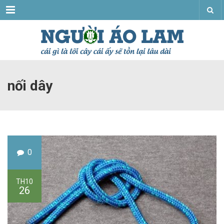
Menu
nối dây
0
TH10
26