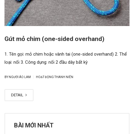
Gút mỏ chim (one-sided overhand)
1. Tên gọi: mỏ chim hoặc vành tai (one-sided overhand) 2. Thể
loại: nối 3. Công dụng: nối 2 đầu dây bất kỳ
|
BY NGƯỜI ÁO LAM
HOẠT ĐỘNG THANH NIÊN
DETAIL
BÀI MỚI NHẤT