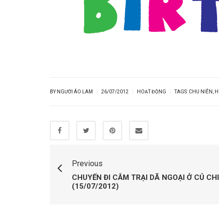
|
|
|
BY NGƯỜI ÁO LAM
26/07/2012
HOẠT ĐỘNG
TAGS:
CHU NIÊN
,
H
Previous
CHUYẾN ĐI CẮM TRẠI DÃ NGOẠI Ở CỦ CHI
(15/07/2012)