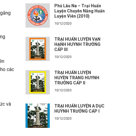
Phú Lâu Na – Trại Huấn
Luyện Chuyên Năng Huấn
 gắng
Luyện Viên (2010)
10/12/2020
ng
TRẠI HUẤN LUYỆN VẠN
HẠNH HUYNH TRƯỞNG
CẤP III
10/12/2020
ên
cho các
TRẠI HUẤN LUYỆN
HUYỀN TRANG HUYNH
TRƯỞNG CẤP II
10/12/2020
ức và
TRẠI HUẤN LUYỆN A DỤC
HUYNH TRƯỞNG CẤP I
10/12/2020