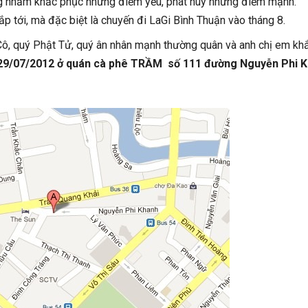
ng nhằm khắc phục những điểm yếu, phát huy những điểm mạnh.
 tới, mà đặc biệt là chuyến đi LaGi Bình Thuận vào tháng 8.
Cô, quý Phật Tử, quý ân nhân mạnh thường quân và anh chị em kh
 29/07/2012 ở quán cà phê TRẦM số 111 đường Nguyễn Phi 