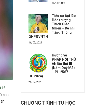
15/08/2024
Tiểu sử Đại lão
Hòa thượng
Thích Giác
Nhiên – Đệ nhị
Tăng Thống
GHPGVNTN
16/02/2024
Hướng về
PHÁP HỘI THÙ
ÂN lần thứ III
(Năm Quý Mão
– PL.2567 –
DL.2024)
26/12/2023
012
.
ố anh
 ân
CHƯƠNG TRÌNH TU HỌC