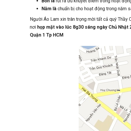
Bốn là
rút ra ưu khuyết điêm trong hoạt độ
Năm là
chuẩn bị cho hoạt động trong năm sắp
Người Áo Lam xin trân trọng mời tất cả quý Thầy 
nơi
họp mặt vào lúc 8g30 sáng ngày Chủ Nhật
Quận 1 Tp HCM