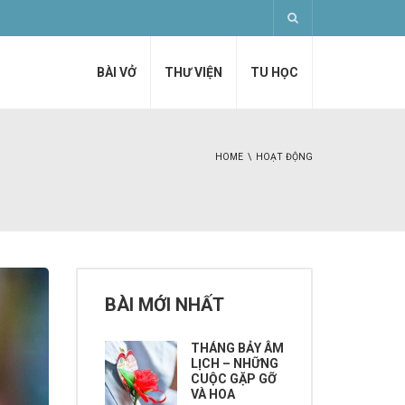
BÀI VỞ
THƯ VIỆN
TU HỌC
HOME
HOẠT ĐỘNG
BÀI MỚI NHẤT
THÁNG BẢY ÂM
LỊCH – NHỮNG
CUỘC GẶP GỠ
VÀ HOA