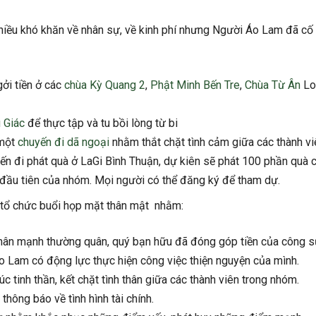
hiều khó khăn về nhân sự, về kinh phí nhưng Người Áo Lam đã cố
gởi tiền ở các
chùa Kỳ Quang 2
,
Phật Minh Bến Tre
,
Chùa Từ Ân
Lo
 Giác
để thực tập và tu bồi lòng từ bi
 một
chuyến đi dã ngoại
nhằm thắt chặt tình cảm giữa các thành vi
ến đi phát quà ở LaGi Bình Thuận, dự kiên sẽ phát 100 phần quà 
 đầu tiên của nhóm. Mọi người có thể đăng ký để tham dự.
m tổ chức buổi họp mặt thân mật nhằm:
hân mạnh thường quân, quý bạn hữu đã đóng góp tiền của công s
o Lam có động lực thực hiện công việc thiện nguyện của mình.
 tinh thần, kết chặt tình thân giữa các thành viên trong nhóm.
thông báo về tình hình tài chính.