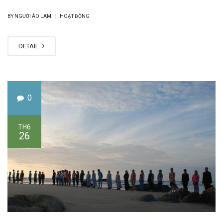
|
BY NGƯỜI ÁO LAM
HOẠT ĐỘNG
DETAIL
0
TH6
26