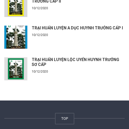
TRƯỞNG CẤP II
10/12/2020
TRẠI HUẤN LUYỆN A DỤC HUYNH TRƯỞNG CẤP I
10/12/2020
TRẠI HUẤN LUYỆN LỘC UYỂN HUYNH TRƯỞNG
SƠ CẤP
10/12/2020
TOP