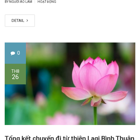
|
BY NGƯỜI ÁO LAM
HOẠT ĐỘNG
DETAIL
0
TH8
26
Tổng kết chuyến đi từ thiện Lagi Bình Thuận