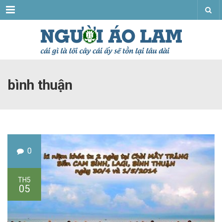
Menu
bình thuận
0
TH5
05