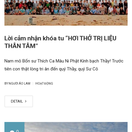
Lời cảm nhận khóa tu “HƠI THỞ TRỊ LIỆU
THÂN TÂM”
Nam mô Bổn sư Thích Ca Mâu Ni Phật Kính bạch Thầy! Trước
tiên con thật lòng tri ân đến quý Thầy, quý Sư Cô
|
BY NGƯỜI ÁO LAM
HOẠT ĐỘNG
DETAIL
0