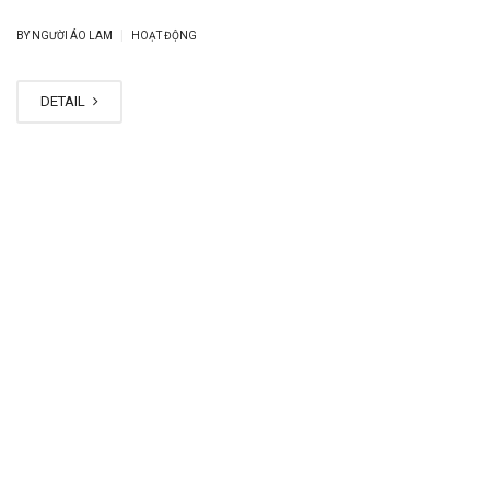
|
BY NGƯỜI ÁO LAM
HOẠT ĐỘNG
DETAIL