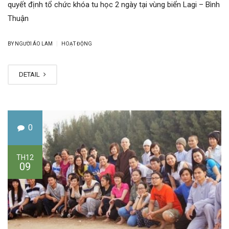
quyết định tổ chức khóa tu học 2 ngày tại vùng biển Lagi – Bình
Thuận
|
BY NGƯỜI ÁO LAM
HOẠT ĐỘNG
DETAIL
0
TH12
09